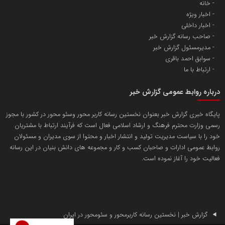
خانه
اخبار ویژه
آهن و فولاد غدیر ایرانیان
اخبار داخلی
تامین آهن اسفنجی تولیدکنندگان فولاد در کشور
صاحب رسانه گزارش خبر
مدیرمسئول گزارش خبر
سوابق احمد باقری
پایگاه اطلاع رسانی اعتلای نهادهای مردمی
ارتباط با ما
مسعودصادقی
درباره روابط عمومی گزارش خبر
پایگاه خبری گزارش خبر بعنوان نخستین رسانه کاربر محور وسئو محور در کشور با مجوز
رسمی وزارت محترم فرهنگ و ارشاد اسلامی فعال است که فرآیند ارتباط با مشتریان
خود را با سیاست مدیریت تولید و انتشار اخبار و محتوا از سوی مدیران و مسئولان
روابط عمومی ادارات و صاحبان کسب و کار و مجموعه های دانش بنیان در این رسانه
فعالیت خود را آغاز نموده است.
تریبون
انتشار گسترده محتوا در رسانه گزارش خبر
پایگاه اطلاع رسانی دریا و نفت
محمدعلی کرمعلی
گزارش خبر | نخستین رسانه کاربرمحور و سئومحور در ایران