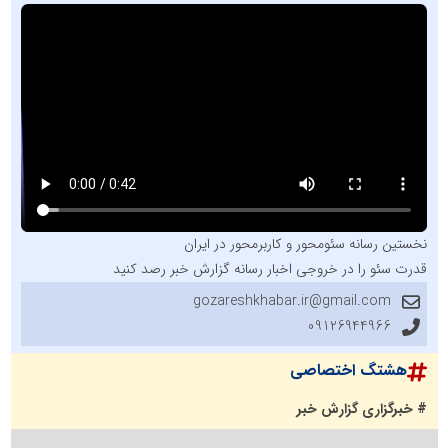
نخستین رسانه سئومحور و کاربرمحور در ایران
قدرت سئو را در خروجی اخبار رسانه گزارش خبر رصد کنید
gozareshkhabar.ir@gmail.com
09126944966
هشتگ اختصاصی
# خبرگزاری گزارش خبر