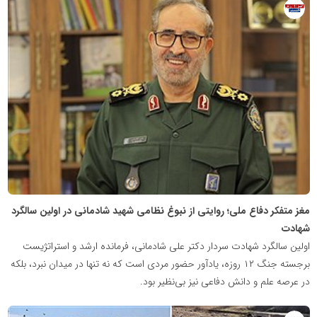
روابط
عمومی
خبرگزاری
گزارش
خبر
مغز متفکر دفاع ملی؛ روایتی از نبوغ نظامی شهید شادمانی در اولین سالگرد
شهادت
اولین سالگرد شهادت سردار دکتر علی شادمانی، فرمانده ارشد و استراتژیست
برجسته جنگ ۱۲ روزه، یادآور حضور مردی است که نه تنها در میدان نبرد، بلکه
در عرصه علم و دانش دفاعی نیز بی‌نظیر بود.