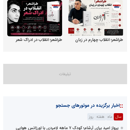
روابط عمومی خبرگزاری گزارش خبر
روابط عمومی خبرگزاری گزارش 
طراشعر؛ انقلاب چهارم در زبان
طراشعر؛ انقلاب در ادراک شعر
::
اخبار برگزیده در موتورهای جستجو
سال
ماه
هفته
روز
پرواز امید برای آرشام؛ کودک ۷ ماهه لامردی با اورژانس هوایی