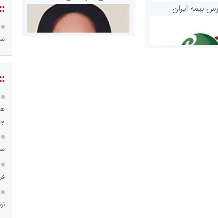
::
رس بیمه ایران
سا
::
هو
مریم حاج نوروز نظری
جا
 و اوراق بهادار
ثق در بازارسرمایه
سا
فر
نو