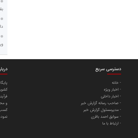
مسعودصادقی
بق
عت،معدن و تجارت
دا
ور
دسترسی سریع
دربا
محمدعلی کرمعلی
خانه
پایگا
اخبار ویژه
کشور 
اخبار داخلی
فرآین
 غدیر ایرانیان
صاحب رسانه گزارش خبر
و محت
فنجی تولیدکنندگان
مدیرمسئول گزارش خبر
کسب و
سوابق احمد باقری
نمود
ارتباط با ما