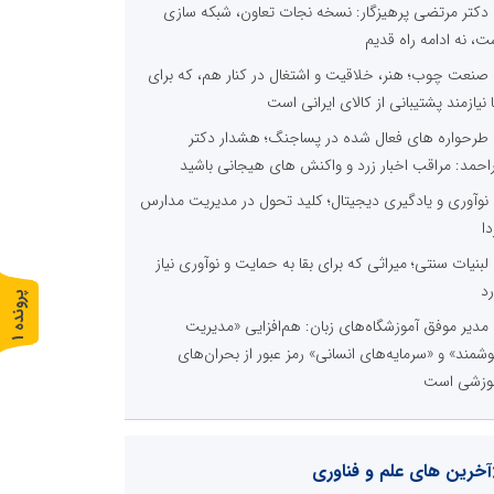
دکتر مرتضی پرهیزگار: نسخه نجات تعاون، شبکه سازی
ت، نه ادامه راه قدیم
صنعت چوب؛ هنر، خلاقیت و اشتغال در کنار هم، که برای
ا نیازمند پشتیبانی از کالای ایرانی است
طرحواره های فعال شده در پساجنگ؛ هشدار دکتر
راحمد: مراقب اخبار زرد و واکنش های هیجانی باشید
نوآوری و یادگیری دیجیتال؛ کلید تحول در مدیریت مدارس
دا
لبنیات سنتی؛ میراثی که برای بقا به حمایت و نوآوری نیاز
رد
پ
1
مدیر موفق آموزشگاه‌های زبان: هم‌افزایی «مدیریت
ر
و
ن
د
ه
شمند» و «سرمایه‌های انسانی» رمز عبور از بحران‌های
وزشی است
آخرین های علم و فناوری