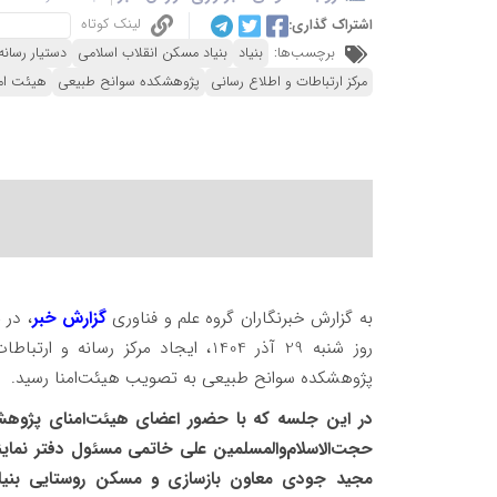
لینک کوتاه
اشتراک گذاری:
برچسب‌ها:
بنیاد
بنیاد مسکن انقلاب اسلامی
دستیار رسانه
مرکز ارتباطات و اطلاع رسانی
پژوهشکده سوانح طبیعی
هیئت ام
به گزارش خبرنگاران گروه علم و فناوری
گزارش خبر
، در
روز شنبه 29 آذر 1404، ایجاد مرکز رسانه و ارتباطات، مرکز اسناد
پژوهشکده سوانح طبیعی به تصویب هیئت‌امنا رسید.
در این جلسه که با حضور اعضای هیئت‌امنای پژوهش
حجت‌الاسلام‌والمسلمین علی خاتمی مسئول دفتر نمایند
مجید جودی معاون بازسازی و مسکن روستایی بنیا