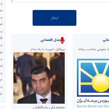
سا
اس
فک
انی
مدل اقتصادی
ابط عمومی صاحب رسانه
پروفایل خبریت را راه بنداز
پز
اس
خا
دو
محمدعلی بذرافشان