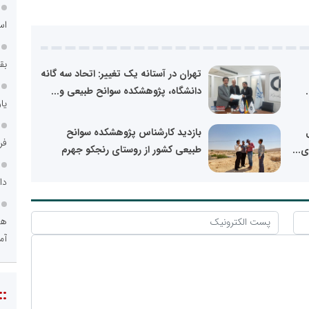
اس
بق
تهران در آستانه یک تغییر: اتحاد سه گانه
دانشگاه، پژوهشکده سوانح طبیعی و...
یا
بازدید کارشناس پژوهشکده سوانح
فر
...
طبیعی کشور از روستای رنجکو جهرم
دا
هو
آم
::