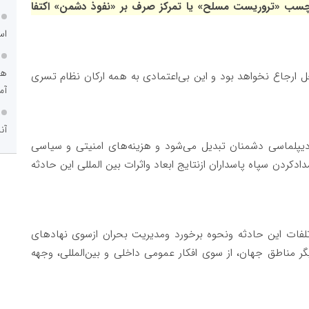
 برچسب «تروریست مسلح» یا تمرکز صرف بر «نفوذ دشمن» اکتفا
اس
هو
 ارجاع نخواهد بود و این بی‌اعتمادی به همه ارکان نظام تسری
آم
آن
و دیپلماسی دشمنان تبدیل می‌شود و هزینه‌های امنیتی و سیاسی
کردن سپاه پاسداران ازنتایج ابعاد واثرات بین المللی این حادثه
فات این حادثه ونحوه برخورد ومدیریت بحران ازسوی نهادهای
 مناطق جهان، از سوی افکار عمومی داخلی و بین‌المللی، وجهه