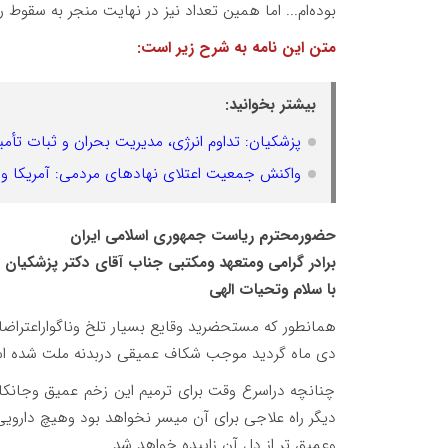
بوده‌ام... اما همین تعداد نیز در نهایت منجر به سقوط رژ
متن این نامه به شرح زیر است:
بیشتر بخوانید:
پزشکیان: تداوم انرژی، مدیریت بحران و ثبات تأ
واکنش جمعیت اعتلای نهادهای مردمی: آمریکا و 
حضورمحترم ریاست جمهوری اسلامی ایران
برادر گرامی ومتعهد ومکتبی جناب آقای دکتر پزشکیان
با سلام وتحیات الهی
دی ماه گردید موجب شکاف عمیقی دربدنه ملت شده ا
چنانچه دراسرع وقت برای ترمیم این زخم عمیق وجانکاه
دیگر راه علاجی برای آن میسر نخواهد بود وهیچ دارویی 
وعمیق تر از دل آن زاییده خواهد شد.