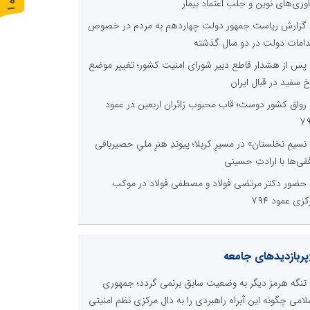
اوری‌های نوین و جلب اعتماد بیمار
ر
و
ن
د
ه
گزارش ریاست جمهور دولت چهاردهم به مردم در خصوص
دامات دولت در دو سال گذشته
پس از هشدار قاطع دبیر شورای امنیت کشور؛ تغییر موضع
خ سفید در قبال ایران
رواق کشور دوست؛ قاب محبوب زائران اربعین در عمود
۷
نسیمِ نخلستان» در مسیرِ کربلا؛ پیوندِ هنرِ ملیِ حصیربافی
فقی‌ها با ارادتِ حسینی
حضور دکتر مرتضی فولاد و مصطفی فولاد در موکب
کزی عمود ۷۹۴
پربازدیدهای جامعه
تنگه هرمز دیگر به وضعیت سابق برنمی گردد؛ جمهوری
لامی چگونه این آبراه راهبردی را به دال مرکزی نظم امنیتی