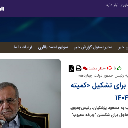
وری نیاز دارد
 خبر
مدیرمسئول گزارش خبر
سوابق احمد باقری
ارتباط با ما
0
5 |
 به رئیس جمهور دولت چهاردهم؛
 برای تشکیل «کمیته
اب به مسعود پزشکیان، رئیس‌جمهور،
وار" دی‌ماه ۱۴۰۴، خواستار اقدام عاجل برای شکستن "چرخه معیوب"