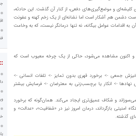
جد
 کلیشه‌ای و موضع‌گیری‌های دفعی، از کنار آن گذشت. این حادثه،
ت دشمن هم آشکار است اما نشانه‌ای از یک زخم کهنه و عفونت
اق
ن به اقدامات عوامل بیگانه، نه تنها درمانگر نیست، که به وخامت
فن
لگویی که در رویدادهای سال‌های ۷۸، ۸۸، ۹۸، ۴۰۱ و اکنون مشاهده می‌شود، حاکی از یک چرخه معیوب است که
::
 خیزش جمعی -> برخورد قهری بدون تمایز -> تلفات انسانی ->
دا
نهادها -> انکار یا برچسب‌زنی به معترضان -> فرسایش بیشتر
ور
ی‌سوزاند و شکاف عمیق‌تری ایجاد می‌کند. همان‌گونه که برخورد
گاه امنیتی بازگرداند، درمان امروز نیز در «شفافیت»، «عدالت» و
خد
ای گذشته.
یا