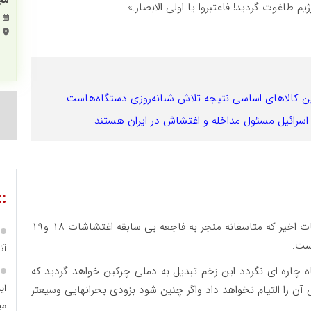
مجم
یم طاغوت گردید! فاعتبروا یا اولی الابصار.»
مین کالاهای اساسی نتیجه تلاش شبانه‌روزی دستگاه‌هاست
اسرائیل مسئول مداخله و اغتشاش در ایران هستند
::
همانطور که مستحضرید وقایع بسیار تلخ وناگواراعتراضات اخیر که متاسفانه منجر به فاجعه بی سابقه اغتشاشات ۱۸ و۱۹
ست.
آن
 چاره ای نگردد این زخم تبدیل به دملی چرکین خواهد گردید که
ای
آن را التیام نخواهد داد واگر چنین شود بزودی بحرانهایی وسیعتر
می