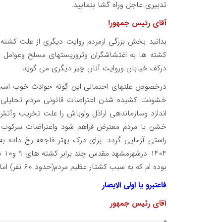
تدبیری عاجل وراه گشا بنمایید.
آقای رئیس جمهور!
بدانید بخش بزرگی ازمردم روایت دیگری از علت کشته ش
کشته ها به اغتشاشگران وتروریستهای مسلح وعوامل ب
درکف خیابان وروایت آنان چیز دیگری می گوید!
درخصوص علتهای احتمالی این گونه حوادث خوب است 
خشونت کشیده شدن اعتراضات قانونی مردم تحلیلی 
اندازد وسازماندهی اراذل واوباش را علت تخریب وآت
خشن با مردم معترض فراهم شود واعتراضات سرکوب گ
بوده ام که به سبب کشتار عظیم مردم(حدود ۶۰ نفر) اما همین تعداد نیز درنهایت منجر به سقوط رژیم طاغوت گردید!
فاعتبرو یا اولی الابصار
آقای رئیس جمهور