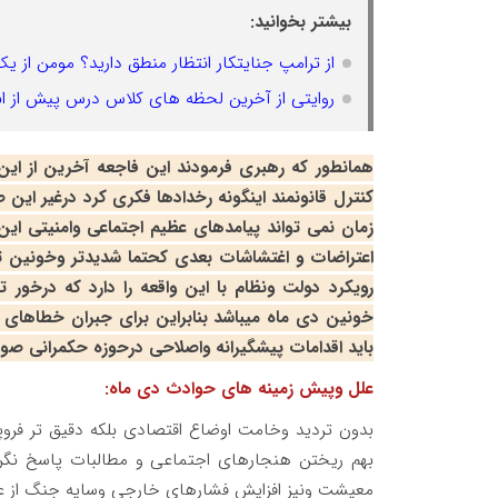
بیشتر بخوانید:
از ترامپ جنایتکار انتظار منطق دارید؟ مومن از ی
روایتی از آخرین لحظه های کلاس درس پیش از ان
همانطور که رهبری فرمودند این فاجعه آخرین از ا
کنترل قانونمند اینگونه رخدادها فکری کرد درغیر ای
زمان نمی تواند پیامدهای عظیم اجتماعی وامنیتی این
اعتراضات و اغتشاشات بعدی کحتما شدیدتر وخونین تر خ
رویکرد دولت ونظام با این واقعه را دارد که درخور
خونین دی ماه میباشد بنابراین برای جبران خطاهای
باید اقدامات پیشگیرانه واصلاحی درحوزه حکمرانی صو
علل وپیش زمینه های حوادث دی ماه:
بدون تردید وخامت اوضاع اقتصادی بلکه دقیق تر فرو
بهم ریختن هنجارهای اجتماعی و مطالبات پاسخ نگرف
معیشت ونیز افزایش فشارهای خارجی وسایه جنگ از علل