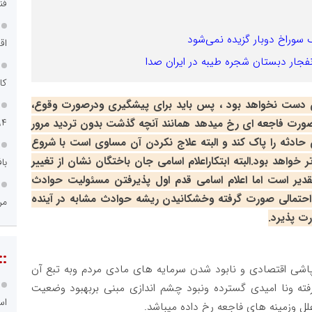
فن
ک سوراخ دوبار گزیده نمی‌شود
اق
فجار دبستان شجره طیبه در ایران صدا
کا
ین دست نخواهد بود ، پس باید برای پیشگیری ودرصورت وقوع،
۹۴
ن صورت فاجعه ای رخ میدهد همانند آنچه گذشت بدون تردید مرور
 حادثه را پاک کند و البته علاج نکردن آن مساوی است با شروع
واهد بود.البته ابتکاراعلام اسامی جان باختگان نشان از تغییر
با
 تقدیر است اما اعلام اسامی قدم اول پذیرفتن مسئولیت حوادث
 احتمالی صورت گرفته وخشکانیدن ریشه حوادث مشابه در آینده
مر
رت پذیرد.
::
پاشی اقتصادی و نابود شدن سرمایه های مادی مردم وبه تبع آن
ته ونا امیدی گسترده ونبود چشم اندازی مبنی بربهبود وضعیت
اس
 وزمینه های فاجعه رخ داده میباشد.