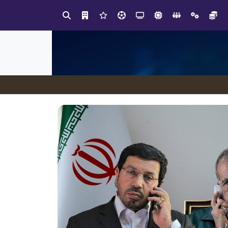
ابتکار در ساماندهی فضای مجازی، خلاقیت در حمایت از خدمات صنفی؛ رویکرد نوین اتحادیه کامیون‌داران کرج