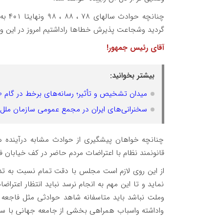
چنانچ
گردید وشجاعت پذیرش خطاها راداشتیم امروز در این و
آقای رئیس جمهور!
بیشتر بخوانید:
میدان تشخیص و تأثیر؛ رسانه‌های برخط در گام 
سخنرانی‌های ایران در مجمع عمومی سازمان ملل؛
چنانچه خواهان پیشگیری از حوادث مشابه درآینده هس
قانونمند نظام با اعتراضات مردم حاضر در کف خیابان ف
از این روی لازم است مجلس با دقت تمام نسبت به تدو
نماید و تا این مهم به انجام نرسد نباید انتظار اعتر
وملت نباشد باید متاسفانه شاهد حوادثی مثل فاجعه 
واداشته واسباب همراهی بخشی از جامعه جهانی با س