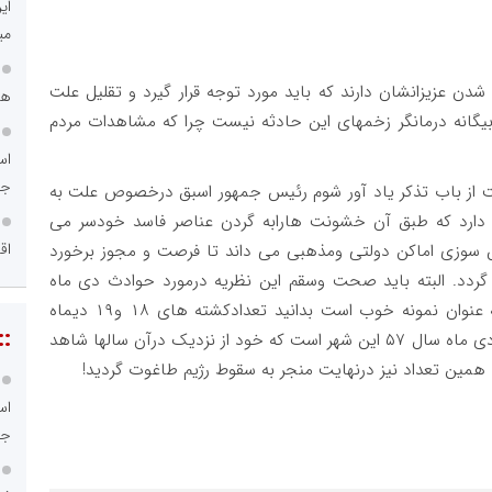
ای
می
دن عزیزانشان دارند که باید مورد توجه قرار گیرد و تقلیل علت
هم
یگانه درمانگر زخمهای این حادثه نیست چرا که مشاهدات مردم
اس
جد
از باب تذکر یاد آور شوم رئیس جمهور اسبق درخصوص علت به
دارد که طبق آن خشونت هارابه گردن عناصر فاسد خودسر می
اق
ش سوزی اماکن دولتی ومذهبی می داند تا فرصت و مجوز برخورد
ردد. البته باید صحت وسقم این نظریه درمورد حوادث دی ماه
راستی آزمایی گردد. برای درک بهتر فاجعه رخ داده به عنوان نمونه خوب است بدانید تعدادکشته های ۱۸ و۱۹ دیماه
::
۱۴۰۴ درشهرمشهد مقدس چند برابر کشته های ۹ و۱۰ دی ماه سال ۵۷ این شهر است که خود از نزدیک درآن سالها شاهد
اس
جد