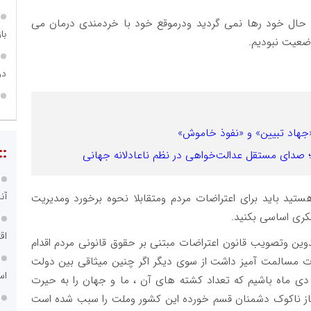
ه حوادث سالهای ۷۸ ، ۸۸ ، ۹۸ ونهایتا ۴۰۱ به حال خود رها نمی گردید ودرموقع خود با خردمندی درمان می
با
ضعیت نبودیم.
در
«جهاد تبیین» و «نفوذ خاموش»
::
 صدای مستقل عدالت‌خواهی در نظم ناعادلانه جهانی
آن
تید باید برای اعتراضات مردم ومتقابلا نحوه برخورد ومدیریت
کری اساسی بکنید.
اق
ین وتصویب قانون اعتراضات مبتنی بر حقوق قانونی مردم اقدام
اضات مسالمت آمیز داشت از سوی دیگر اگر چنین میثاقی بین دولت
اس
دی ماه باشیم که تعداد کشته های آن ، ما و جهان را به حیرت
از ناکوک دشمنان قسم خورده این کشور وملت را سبب شده است