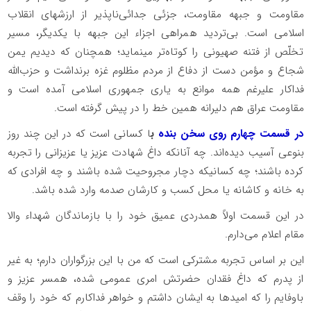
مقاومت و جبهه مقاومت، جزئی جدائی‌ناپذیر از ارزشهای انقلاب
اسلامی است. بی‌تردید همراهی اجزاء این جبهه با یکدیگر، مسیر
تخلّص از فتنه صهیونی را کوتاه‌تر مینماید؛ همچنان که دیدیم یمن
شجاع و مؤمن دست از دفاع از مردم مظلوم غزه برنداشت و حزب‌الله
فداکار علیرغم همه‌ موانع به یاری جمهوری اسلامی آمده است و
مقاومت عراق هم دلیرانه همین خط را در پیش گرفته است.
در قسمت چهارم روی سخن بنده
ب
ا کسانی است که در این چند روز
بنوعی آسیب دیده‌اند. چه آنانکه داغ شهادت عزیز یا عزیزانی را تجربه
کرده باشند؛ چه کسانیکه دچار مجروحیت شده باشند و چه افرادی که
به خانه و کاشانه یا محل کسب و کارشان صدمه وارد شده باشد.
در این قسمت اولاً همدردی عمیق خود را با بازماندگان شهداء والا
مقام اعلام می‌دارم.
این بر اساس تجربه مشترکی است که من با این بزرگواران دارم؛ به غیر
از پدرم که داغ فقدان حضرتش امری عمومی شده، همسر عزیز و
باوفایم را که امیدها به ایشان داشتم و خواهر فداکارم که خود را وقف