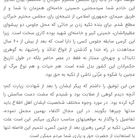
این خادم شما سیدمجتبی حسینی خامنه‌ای همزمان با شما و از
طریق سیمای جمهوری اسلامی از نتیجه‌ی رای مجلس محترم خبرگان
مطلع شدم. برای بنده تکیه زدن بر جائی که محل جلوس دو پیشوای
عظیم‌الشان، خمینی کبیر و خامنه‌ای شهید بوده کاری سخت است. زیرا
این کرسی سابقه جلوس کسی را دارا است که بعد از بیش از ۶۰ سال
مجاهدت در راه خدا و گذشتن از انواع لذائذ و راحتیها، به گوهری
تابناک و چهره‌ای ممتاز نه فقط در عصر حاضر بلکه در طول تاریخ
حکمرانان این کشور بدل شده است. هم حیات و هم نوع مرگ او
عجین با شکوه و عزّتی ناشی از تکیه به حق بود.
من این توفیق را داشتم که پیکر ایشان را بعد از شهادت زیارت کنم؛
آنچه دیدم کوهی از صلابت بود و شنیدم که مشت دست سالمش را
گره کرده بود. در مورد وجوه مختلف شخصیت ایشان اهل اطلاع باید
مدتها چیزها بگویند. در این مجال اکتفاء بهمین مجمل نموده،
تفاصیل را واگذار به موقعیتهای مناسب دیگری میکنم. این است علت
سختی تکیه بر کرسی رهبری بعد از چنین کسی، تتمیم این فاصله تنها
با استعانت از حضرت حق و یاری شما مردم ممکن است.