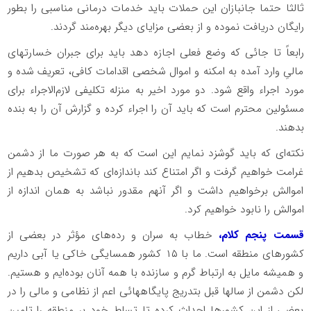
ثالثا حتما جانبازان این حملات باید خدمات درمانی مناسبی را بطور
رایگان دریافت نموده و از بعضی مزایای دیگر بهره‌مند گردند.
رابعاً تا جائی که وضع فعلی اجازه دهد باید برای جبران خسارتهای
مالیِ وارد آمده به امکنه و اموال شخصی اقدامات کافی، تعریف شده و
مورد اجراء واقع شود. دو مورد اخیر به منزله تکلیفی لازم‌الاجراء برای
مسئولین محترم است که باید آن را اجراء کرده و گزارش آن را به بنده
بدهند.
نکته‌ای که باید گوشزد نمایم این است که به هر صورت ما از دشمن
غرامت خواهیم گرفت و اگر امتناع کند باندازه‌ای که تشخیص بدهیم از
اموالش برخواهیم داشت و اگر آنهم مقدور نباشد به همان اندازه از
اموالش را نابود خواهیم کرد.
قسمت پنجم کلام،
خطاب به سران و رده‌های مؤثر در بعضی از
کشورهای منطقه است. ما با ۱۵ کشور همسایگی خاکی یا آبی داریم
و همیشه مایل به ارتباط گرم و سازنده با همه آنان بوده‌ایم و هستیم.
لکن دشمن از سالها قبل بتدریج پایگاههائی اعم از نظامی و مالی را در
بعضی از این کشورها احداث کرده تا تسلط خود بر منطقه را تامین