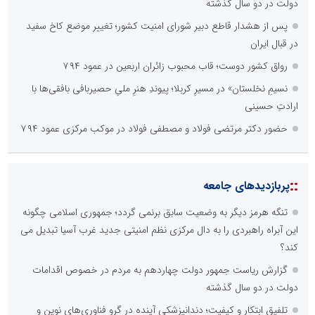
دولت در دو سال گذشته
پس از هشدار قاطع دبیر شورای امنیت کشور؛ تغییر موضع کاخ سفید
در قبال ایران
رواق کشور دوست؛ قاب محبوب زائران اربعین در عمود ۷۹۴
نسیمِ نخلستان» در مسیرِ کربلا؛ پیوندِ هنرِ ملیِ حصیربافی بافقی‌ها با
ارادتِ حسینی
حضور دکتر مرتضی فولاد و مصطفی فولاد در موکب مرکزی عمود ۷۹۴
::
پربازدیدهای جامعه
تنگه هرمز دیگر به وضعیت سابق برنمی گردد؛ جمهوری اسلامی چگونه
این آبراه راهبردی را به دال مرکزی نظم امنیتی جدید غرب آسیا تبدیل می
کند؟
گزارش ریاست جمهور دولت چهاردهم به مردم در خصوص اقدامات
دولت در دو سال گذشته
تلفیق ابتکار و کیفیت؛ دندانپزشکی آینده در گرو فناوری‌های نوین و