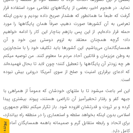
نماید. در هجوم اخیر، بعضی از پایگاههای نظامی مورد استفاده قرار
گرفت که طبعاً ما همانطور که هشدار صریح داده بودیم و بدون اینکه
تعرضی به آن کشورها صورت دهیم، صرفاً همان پایگاهها را مورد
حمله قرار داده‌ایم. از این پس بازهم بناچار این کار را ادامه خواهیم
داد؛ گرچه همچنان معتقد به لزوم دوستی بین خود و آن
همسایگانمان می‌باشیم. این کشورها باید تکلیف خود را با متجاوزین
به وطن عزیزمان و قاتلین آحاد مردم ما معلوم کنند. من توصیه میکنم
هر چه زودتر آن پایگاهها را تعطیل کنند؛ چون لابد تا بحال فهمیده‌اند
که ادعای برقراری امنیت و صلح از سوی آمریکا دروغی بیش نبوده
است.
این امر باعث میشود تا با ملتهای خودشان که عموماً از همراهی با
جبهه کفر و رفتار تحقیرآمیز آن ناراضی هستند، پیوند بیشتری پیدا
کرده و بر ثروت و قدرتشان افزوده شود. باز تکرار میکنم نظام جمهوری
اسلامی بدون اینکه بخواهد سلطه و استعماری را در منطقه راه بیاندازد،
برای اتحاد و رابطه متقابل گرم و صمیمانه باهمه همسایگان آمادگی
پ
1
کامل دارد.