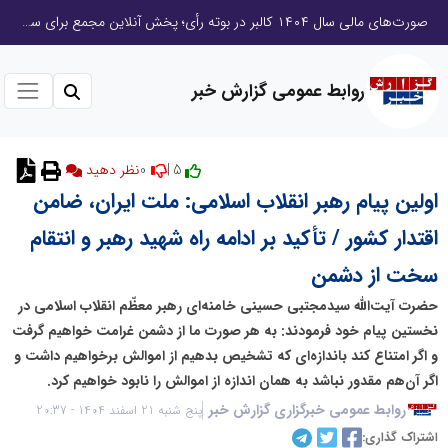
صورت‌های مالی سال ۱۴۰۴ کالبر در بوته رأی؛ پخش آنلاین مجمع برای سهامداران در سراسر کشور
روابط عمومی گزارش خبر
0
5 |
نظر دهید
اولین پیام رهبر انقلاب اسلامی: ملت ایران، ضامن
اقتدار کشور / تأکید بر ادامه راه شهید رهبر و انتقام
سخت از دشمن
حضرت آیت‌الله سیدمجتبی حسینی خامنه‌ای رهبر معظّم انقلاب اسلامی در
نخستین پیام خود فرمودند: به هر صورت ما از دشمن غرامت خواهیم گرفت
و اگر امتناع کند باندازه‌ای که تشخیص بدهیم از اموالش برخواهیم داشت و
اگر آن‌هم مقدور نباشد به همان اندازه از اموالش را نابود خواهیم کرد.
روابط عمومی خبرگزاری گزارش خبر
پنج شنبه 21 اسفند 1404 - 20:37
اشتراک گذاری: