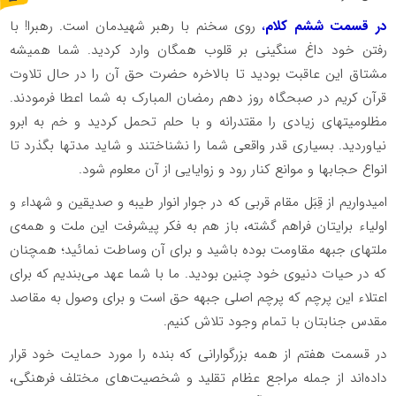
ر
و
ن
د
ه
در قسمت ششم کلام
،‍
روی سخنم با رهبر شهیدمان است. رهبرا! با
رفتن خود داغ سنگینی بر قلوب همگان وارد کردید. شما همیشه
مشتاق این عاقبت بودید تا بالاخره حضرت حق آن را در حال تلاوت
قرآن کریم در صبحگاه روز دهم رمضان المبارک به شما اعطا فرمودند.
مظلومیتهای زیادی را مقتدرانه و با حلم تحمل کردید و خم به ابرو
نیاوردید. بسیاری قدر واقعی شما را نشناختند و شاید مدتها بگذرد تا
انواع حجابها و موانع کنار رود و زوایایی از آن معلوم شود.
امیدواریم از قِبَل مقام قربی که در جوار انوار طیبه و صدیقین و شهداء و
اولیاء برایتان فراهم گشته، باز هم به فکر پیشرفت این ملت و همه‌ی
ملتهای جبهه مقاومت بوده باشید و برای آن وساطت نمائید؛ همچنان
که در حیات دنیوی خود چنین بودید. ما با شما عهد می‌بندیم که برای
اعتلاء این پرچم که پرچم اصلی جبهه حق است و برای وصول به مقاصد
مقدس جنابتان با تمام وجود تلاش کنیم.
در قسمت هفتم از همه بزرگوارانی که بنده را مورد حمایت خود قرار
داده‌اند از جمله مراجع عظام تقلید و شخصیت‌های مختلف فرهنگی،