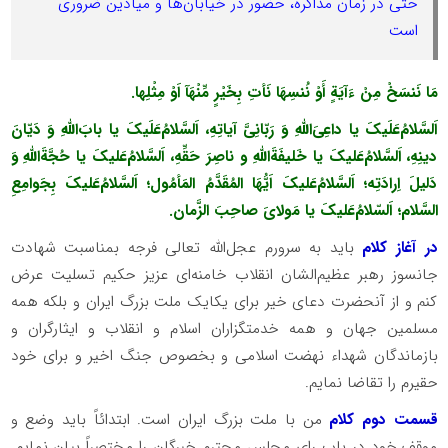
حتی در زمان مذاکره، حضور در خیابان‌ها و میادین ضروری
است
مَا نَنسَخْ مِنْ ءَآیَةٍ أَوْ نُنسِهَا نَأتِ بِخَیْرٍ مِّنْهَآ اَوْ مِثْلِها.
اَلسَّلامُ‌عَلَیکَ یا داعِیَ‌اللهِ وَ رَبّانِیَّ آیاتِهِ، اَلسَّلامُ‌عَلَیکَ یا بابَ‌اللهِ وَ دَیّانَ
دینِهِ، اَلسَّلامُ‌عَلیکَ یا خَلیفَةَ‌اللهِ و ناصِرَ حَقِّهِ، اَلسَّلامُ‌عَلیکَ یا حُجَّةَ‌ا‌للهِ وَ
دَلیلَ اِرادَتِه؛ اَلسَّلامُ‌عَلیکَ اَیُّهَا المُقَدَّمُ المَأمُول؛ اَلسَّلامُ‌عَلیکَ بِجَوامِعِ
السَّلام؛ اَلسّلامُ‌عَلیکَ یا مَولایَ صاحِبَ الزَّمان.
در آغاز کلام
باید به سرورم عجل‌الله تعالی فرجه بمناسبت شهادت
جانسوز رهبر عظیم‌الشان انقلاب خامنه‌ای عزیز حکیم تسلیت عرض
کنم و از آنحضرت دعای خیر برای یکایک ملت بزرگ ایران و بلکه همه
مسلمین جهان و همه خدمتگزاران اسلام و انقلاب و ایثارگران و
بازماندگان شهداء نهضت اسلامی و بخصوص جنگ اخیر و برای خود
حقیرم را تقاضا نمایم.
قسمت دوم کلام
من با ملت بزرگ ایران است. ابتدائاً باید وضع و
موقف خود در باب رای مجلس محترم خبرگان را مختصراً بیان نمایم.