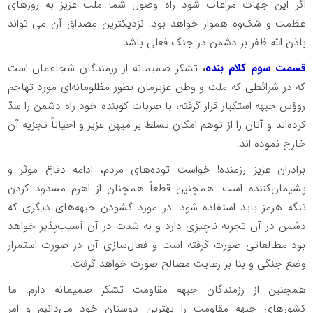
اگر این جهات مراعات شود راه وصول شما ملت عزیز به روزهای
عظمت و شکوه هموار خواهد بود. نزدیکترین مصداق آن می تواند
باذن الله ظفر بر دشمن در جنگ فعلی باشد.
قسمت سوم کلام بنده
،
تشکر صمیمانه از رزمندگان شجاعمان است
که در شرائطی که ملت و وطن عزیزمان بطور مظلومانه‌ای مورد تهاجم
روؤس جبهه استکبار قرار گرفته، با ضربات کوبنده خود راه دشمن را سدّ
کرده‌اند و آنان را از توهم امکان تسلط بر میهن عزیز و احیاناً تجزیه آن
خارج نموده اند.
برادران عزیز رزمنده! خواست توده‌های مردم، ادامه دفاع موثر و
پشیمان‌کننده است. همچنین قطعاً همچنان از اهرم مسدود کردن
تنگه هرمز باید استفاده شود. در مورد گشودن جبهه‌های دیگری که
دشمن در آن تجربه ناچیزی دارد و به شدت در آن آسیب‌پذیر خواهد
بود مطالعاتی صورت گرفته است و فعال‌سازی آن در صورت استمرار
وضع جنگی و بنا بر رعایت مصالح صورت خواهد گرفت.
همچنین از رزمندگان جبهه مقاومت تشکر صمیمانه دارم. ما
کشورهای جبهه مقاومت را بهترین دوستان خود می‌دانیم و امر