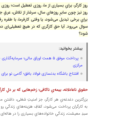
روز کارگر، برایِ بسیاری از ما، روزی تعطیل است؛ روزی ب
روز نیز چون سایرِ روزهایِ سال، سرشار از تلاش، عرقِ جب
برایِ برخی تبدیل می‌شود، یا وقتی کارفرما، با طفره رفتن
سوال می‌رود. آیا حقِ کارگری که در هیچ تعطیلی‌ای 
شود؟
بیشتر بخوانید:
مرکزی
افتتاح باشگاه بدنسازی فولاد بافق؛ گامی نو برای
حقوقِ ناعادلانه، بیمه‌یِ ناکافی؛ زخم‌هایی که بر دلِ کار
بزرگترین دغدغه‌یِ هر کارگر، جز امنیتِ شغلی، داشتنِ 
به کارگران پرداخت می‌شود، کفافِ هزینه‌هایِ زندگیِ رو 
سبدِ معیشت، زندگیِ خانواده‌هایِ بسیاری را در هاله‌ای ا