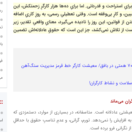
رایِ استراحت و قدردانی. اما برایِ ده‌ها هزار کارگرِ زحمتکش، این
رس
ین، و کارِ بی‌وقفه است. وقتی تعطیلیِ رسمی، به روزِ کاریِ اضافه
 از قوانین، این روز را نادیده می‌گیرد، معنایِ واقعیِ تقدیر، زیر
تش
دست از تلاش نمی‌کشد، جز این است که حقوقِ عادلانه‌اش تضمین
با
فر
پرداخت موفق ۵ همت اوراق مالی؛ سرمایه‌گذاری ۷۰ همتی در بافق/ معیشت کارگر خط قرمز مدیریت سنگ‌آهن
می
 سلامت و نشاط کارگران!
::
گران می‌ماند
معیشتی عادلانه است. متاسفانه، در بسیاری از موارد، دستمزدی که
به افزایش را نمی‌دهد. تورم، گرانی، و عدمِ تناسبِ حقوق با حداقلِ
اس
ز نگرانی فرو برده است.