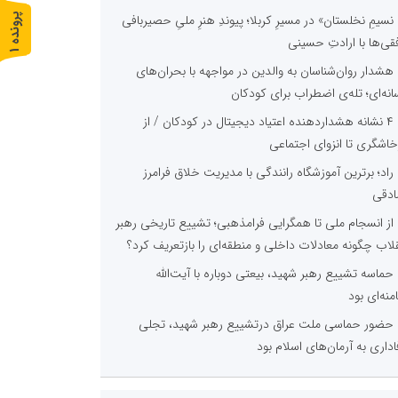
پ
1
نسیمِ نخلستان» در مسیرِ کربلا؛ پیوندِ هنرِ ملیِ حصیربافی
فقی‌ها با ارادتِ حسینی
ر
و
ن
د
ه
هشدار روان‌شناسان به والدین در مواجهه با بحران‌های
انه‌ای؛ تله‌ی اضطراب برای کودکان
۴ نشانه هشداردهنده اعتیاد دیجیتال در کودکان / از
خاشگری تا انزوای اجتماعی
راد؛ برترین آموزشگاه رانندگی با مدیریت خلاق فرامرز
دقی
از انسجام ملی تا همگرایی فرامذهبی؛ تشییع تاریخی رهبر
قلاب چگونه معادلات داخلی و منطقه‌ای را بازتعریف کرد؟
حماسه تشییع رهبر شهید، بیعتی دوباره با آیت‌الله
منه‌ای بود
حضور حماسی ملت عراق درتشییع رهبر شهید، تجلی
اداری به آرمان‌های اسلام بود