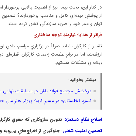
در کنارِ این، بحثِ بیمه نیز از اهمیتِ بالایی برخوردار
از پوششِ بیمه‌ایِ کامل و مناسب برخوردارند؟ تضمینِ 
توان و عمرِ خود را صرفِ سازندگیِ کشور کرده است.
فراتر از هدایا؛ نیازمندِ توجهِ ساختاری
تقدیر از کارگران، نباید صرفاً در برگزاریِ مراسم، دادن
ارزشمند، اما در برابرِ عظمتِ زحماتِ کارگران، قطره‌ای 
ریشه‌ایِ مشکلات هستیم:
بیشتر بخوانید:
درخشش مجتمع فولاد بافق در مسابقات نهایی سوم
نسیمِ نخلستان» در مسیرِ کربلا؛ پیوندِ هنرِ ملیِ 
اصلاحِ نظامِ دستمزد:
تدوینِ سازوکاری که حقوقِ کارگرا
تضمینِ امنیتِ شغلی:
جلوگیری از اخراج‌هایِ بی‌رویه و 