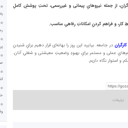
رگران، از جمله نیروهایِ پیمانی و غیررسمی، تحتِ پوششِ کاملِ
با
ِ کار، و فراهم کردنِ امکاناتِ رفاهیِ مناسب.
رس
 کارگران
در جامعه. بیایید این روز را بهانه‌ای قرار دهیم برایِ شنیدنِ
پر
ام‌هایِ عملی و مستمر برایِ بهبودِ وضعیتِ معیشتی و شغلیِ آنان.
م و استوار نگاه داریم.
صا
ان
خا
وف