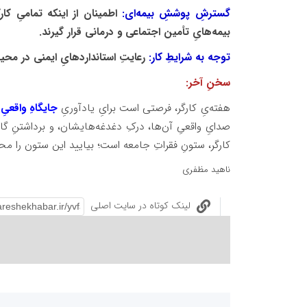
گسترشِ پوششِ بیمه‌ای:
اطمینان از اینکه تمامیِ کا
بیمه‌هایِ تأمین اجتماعی و درمانی قرار گیرند.
توجه به شرایطِ کار:
رعایتِ استانداردهایِ ایمنی در محیط
سخنِ آخر:
هفته‌یِ کارگر، فرصتی است برایِ یادآوریِ
جایگاهِ واقعیِ
صدایِ واقعیِ آن‌ها، درکِ دغدغه‌هایشان، و برداشتنِ گ
کارگر، ستونِ فقراتِ جامعه است؛ بیایید این ستون را محک
ناهید مظفری
لینک کوتاه در سایت اصلی