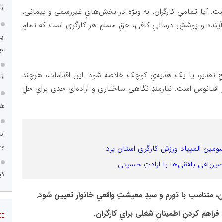
اق
 است. آیا تمامیِ کارگران، به ویژه در بخش‌هایِ غیررسمی و پیمانی،
آینده و پوششِ درمانیِ کافی، حقِ مسلمِ هر کارگری است که تمامِ
ای
می
ِ لوحِ تقدیر، یا یک هدیه‌یِ کوچک خلاصه شود. این اقدامات، هرچند
اق
در اقیانوس است. نیازمندِ نگاهی ساختاری و اراده‌ای جدی برایِ حلِ
هم
اس
جد
ین المپیاد ورزش کارگری استان یزد
حصیربافی بافقی‌ها با ارادتِ حسینی
کی
ن، متناسب با تورم و سبدِ معیشتِ واقعیِ خانوار تعیین شود.
::
فراهم کردنِ اطمینانِ شغلی برایِ کارگران.