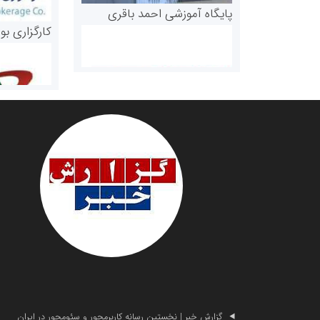
پایگاه آموزشی احمد باقری
کارگزاری بو
روابط عمومی خبرگزاری گزارش
سازمان بورس
خبر
مرجع اخبار مو
گزارش خبر | نخستین رسانه کاربرمحور و سئومحور در ایران