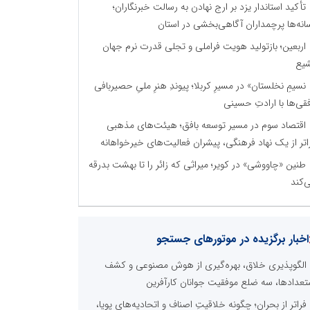
تأکید استاندار یزد بر ارج نهادن به رسالت خبرنگاران؛
انه‌ها پرچمداران آگاهی‌بخشی در استان
اربعین؛ بازتولید هویت فراملی و تجلی قدرت نرم جهان
یع
نسیمِ نخلستان» در مسیرِ کربلا؛ پیوندِ هنرِ ملیِ حصیربافی
فقی‌ها با ارادتِ حسینی
اقتصاد سوم در مسیر توسعه بافق؛ هیئت‌های مذهبی
اتر از یک نهاد فرهنگی، پیشران فعالیت‌های خیرخواهانه
طنین «چاووشی» در کویر؛ میراثی که زائر را تا بهشت بدرقه
‌کند
اخبار برگزیده در موتورهای جستجو
الگوپذیری خلاق، بهره‌گیری از هوش مصنوعی و کشف
تعدادها، سه ضلع موفقیت جوانان کارآفرین
فراتر از بحران؛ چگونه خلاقیتِ اصناف و اتحادیه‌های پویا،