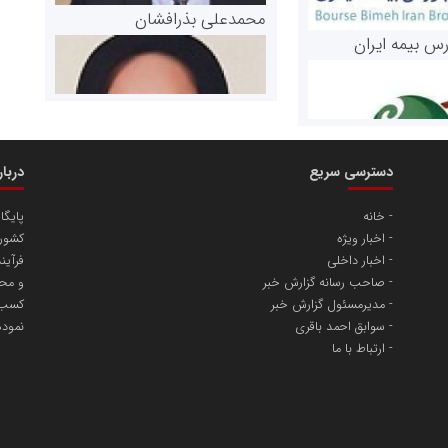
محمدعلی بذرافشان
رس بیمه ایران
دسترسی سریع
دربا
خانه
پایگا
اخبار ویژه
کشور 
مریم حاج نوروز نظری
اخبار داخلی
فرآین
 و اوراق بهادار
صاحب رسانه گزارش خبر
و محت
مدیرمسئول گزارش خبر
کسب و
ثق در بازارسرمایه
سوابق احمد باقری
نمود
ارتباط با ما