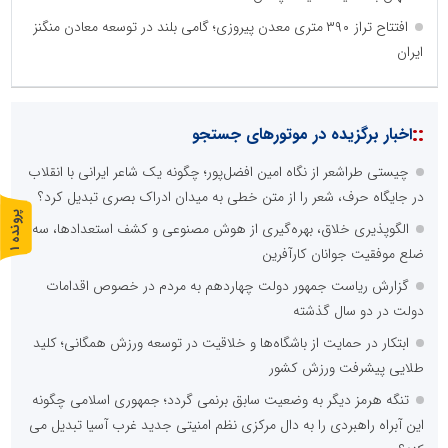
افتتاح تراز ۳۹۰ متری معدن پیروزی؛ گامی بلند در توسعه معادن منگنز
ایران
::
اخبار برگزیده در موتورهای جستجو
چیستی طراشعر از نگاه امین افضل‌پور؛ چگونه یک شاعر ایرانی با انقلاب
در جایگاه حرف، شعر را از متن خطی به میدان ادراک بصری تبدیل کرد؟
پ
1
الگوپذیری خلاق، بهره‌گیری از هوش مصنوعی و کشف استعدادها، سه
ضلع موفقیت جوانان کارآفرین
ر
و
ن
د
ه
گزارش ریاست جمهور دولت چهاردهم به مردم در خصوص اقدامات
دولت در دو سال گذشته
ابتکار در حمایت از باشگاه‌ها و خلاقیت در توسعه ورزش همگانی؛ کلید
طلایی پیشرفت ورزش کشور
تنگه هرمز دیگر به وضعیت سابق برنمی گردد؛ جمهوری اسلامی چگونه
این آبراه راهبردی را به دال مرکزی نظم امنیتی جدید غرب آسیا تبدیل می