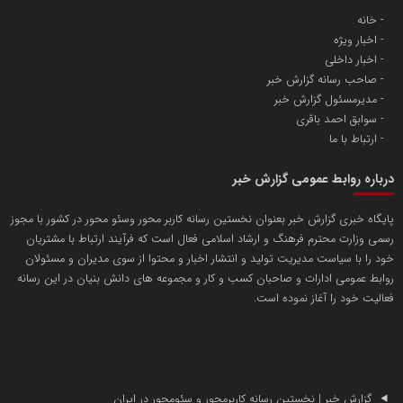
خانه
اخبار ویژه
آهن و فولاد غدیر ایرانیان
اخبار داخلی
تامین آهن اسفنجی تولیدکنندگان فولاد در کشور
صاحب رسانه گزارش خبر
مدیرمسئول گزارش خبر
سوابق احمد باقری
پایگاه اطلاع رسانی اعتلای نهادهای مردمی
ارتباط با ما
مسعودصادقی
درباره روابط عمومی گزارش خبر
پایگاه خبری گزارش خبر بعنوان نخستین رسانه کاربر محور وسئو محور در کشور با مجوز
رسمی وزارت محترم فرهنگ و ارشاد اسلامی فعال است که فرآیند ارتباط با مشتریان
خود را با سیاست مدیریت تولید و انتشار اخبار و محتوا از سوی مدیران و مسئولان
روابط عمومی ادارات و صاحبان کسب و کار و مجموعه های دانش بنیان در این رسانه
فعالیت خود را آغاز نموده است.
تریبون
انتشار گسترده محتوا در رسانه گزارش خبر
پایگاه اطلاع رسانی دریا و نفت
محمدعلی کرمعلی
گزارش خبر | نخستین رسانه کاربرمحور و سئومحور در ایران