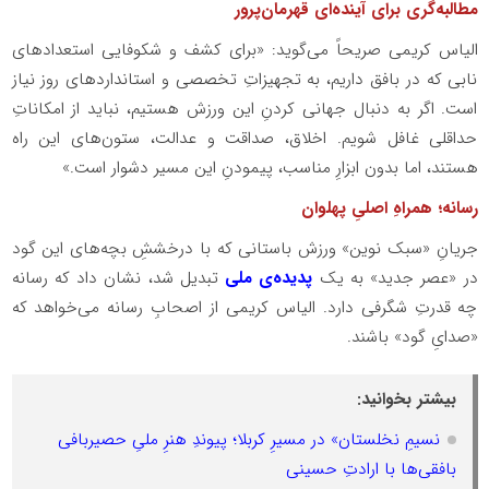
مطالبه‌گری برای آینده‌ای قهرمان‌پرور
الیاس کریمی صریحاً می‌گوید: «برای کشف و شکوفایی استعدادهای
نابی که در بافق داریم، به تجهیزاتِ تخصصی و استانداردهای روز نیاز
است. اگر به دنبال جهانی کردنِ این ورزش هستیم، نباید از امکاناتِ
حداقلی غافل شویم. اخلاق، صداقت و عدالت، ستون‌های این راه
هستند، اما بدون ابزارِ مناسب، پیمودنِ این مسیر دشوار است.»
رسانه؛ همراهِ اصلیِ پهلوان
جریانِ «سبک نوین» ورزش باستانی که با درخششِ بچه‌های این گود
در «عصر جدید» به یک
پدیده‌ی ملی
تبدیل شد، نشان داد که رسانه
چه قدرتِ شگرفی دارد. الیاس کریمی از اصحابِ رسانه می‌خواهد که
«صدایِ گود» باشند.
بیشتر بخوانید:
نسیمِ نخلستان» در مسیرِ کربلا؛ پیوندِ هنرِ ملیِ حصیربافی
بافقی‌ها با ارادتِ حسینی