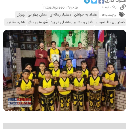
اشتراک گذاری:
لینک کوتاه
برچسب‌ها:
اعتماد به جوانان
دستیار رسانه‌ای
منش پهلوانی
ورزش
دستیار روابط عمومی
فعال و مشاور رسانه ای در یزد
شهرستان بافق
ناهید مظفری