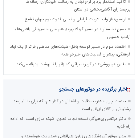
تأکید استاندار یزد بر ارج نهادن به رسالت خبرنگاران؛ رسانه‌ها
پرچمداران آگاهی‌بخشی در استان
اربعین؛ بازتولید هویت فراملی و تجلی قدرت نرم جهان تشیع
نسیمِ نخلستان» در مسیرِ کربلا؛ پیوندِ هنرِ ملیِ حصیربافی بافقی‌ها با
ارادتِ حسینی
اقتصاد سوم در مسیر توسعه بافق؛ هیئت‌های مذهبی فراتر از یک نهاد
فرهنگی، پیشران فعالیت‌های خیرخواهانه
طنین «چاووشی» در کویر؛ میراثی که زائر را تا بهشت بدرقه می‌کند
::
اخبار برگزیده در موتورهای جستجو
صنعت چوب؛ هنر، خلاقیت و اشتغال در کنار هم، که برای بقا نیازمند
پشتیبانی از کالای ایرانی است
دکتر مرتضی پرهیزگار: نسخه نجات تعاون، شبکه سازی است، نه ادامه
راه قدیم
مدیر موفق آموزشگاه‌های زبان: هم‌افزایی «مدیریت هوشمند» و