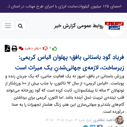
احصای ۱۲۵ میلیون کیلووات‌ساعت انرژی با اجرای طرح مهتاب در استان تهران/ ۷ ترانسفورماتور غیرمجاز شناسایی و جمع‌آوری شد
روابط عمومی گزارش خبر
0
2 |
نظر دهید
فریادِ گودِ باستانی بافق؛ پهلوان الیاس کریمی:
زیرساخت، لازمه‌ی جهانی‌شدنِ یک میراث است
ورزش باستانی در بافق، امروز نه یک فعالیتِ جانبی، که یک جریانِ زنده و
پویاست. «الیاس کریمی» از سال ۹۲ تاکنون، با جذب بیش از ۱۰۰ ورزشکار از
نونهالان ۳ ساله تا پیشکسوتان، ثابت کرده است که گود زورخانه می‌تواند
قلبِ تپنده‌ی تربیتِ نسلِ آینده باشد. اما اکنون، کریمی برای برداشتن
گام‌های بلندتر و جهانی‌سازی این هنر، زنگِ هشدارِ تجهیزات را به صدا
درآورده است.
ناهید مظفری
پنج شنبه 14 خرداد 1405 - 14:15