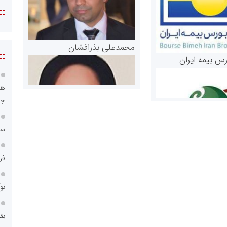
::
محمدعلی بذرافشان
::
رس بیمه ایران
هو
جا
سا
فر
مریم حاج نوروز نظری
 و اوراق بهادار
نو
ثق در بازارسرمایه
بق