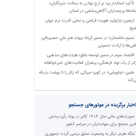
تأکید استاندار یزد بر ارج نهادن به رسالت خبرنگاران؛
انه‌ها پرچمداران آگاهی‌بخشی در استان
اربعین؛ بازتولید هویت فراملی و تجلی قدرت نرم جهان
یع
نسیمِ نخلستان» در مسیرِ کربلا؛ پیوندِ هنرِ ملیِ حصیربافی
فقی‌ها با ارادتِ حسینی
اقتصاد سوم در مسیر توسعه بافق؛ هیئت‌های مذهبی
اتر از یک نهاد فرهنگی، پیشران فعالیت‌های خیرخواهانه
طنین «چاووشی» در کویر؛ میراثی که زائر را تا بهشت بدرقه
‌کند
اخبار برگزیده در موتورهای جستجو
صورت‌های مالی سال ۱۴۰۴ کالبر در بوته رأی؛ پخش
لاین مجمع برای سهامداران در سراسر کشور
تنگه هرمز دیگر به وضعیت سابق برنمی گردد؛ جمهوری