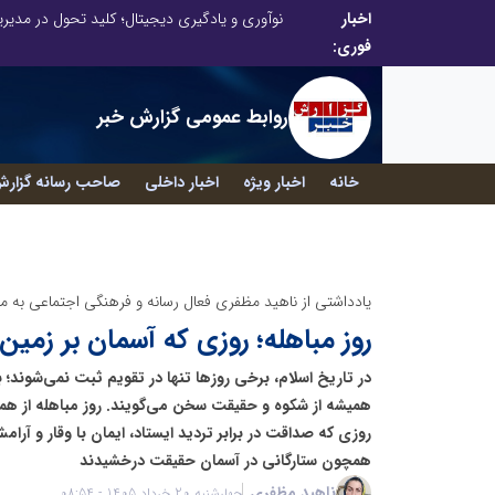
اخبار
در آینده‌ای که به زبان صفر و یک نوشته می‌شود، سازمان‌های بی‌تحول، محکوم به فراموشی‌اند
نوآوری و یادگیری دیجیتال؛ کلید تحول در مدی
فوری:
روابط عمومی گزارش خبر
خانه
اخبار ویژه
اخبار داخلی
صاحب رسانه گزارش
یادداشتی از ناهید مظفری فعال رسانه و فرهنگی اجتماعی به من
روز مباهله؛ روزی که آسمان بر زمین 
در تاریخ اسلام، برخی روزها تنها در تقویم ثبت نمی‌شوند؛ ب
همیشه از شکوه و حقیقت سخن می‌گویند. روز مباهله از هم
روزی که صداقت در برابر تردید ایستاد، ایمان با وقار و آرام
همچون ستارگانی در آسمان حقیقت درخشیدند
ناهید مظفری
چهارشنبه 20 خرداد 1405 - 08:54