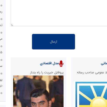
رس
تش
می
۱۵ ساله تا جهش سودآ
انی
مدل اقتصادی
سا
ابط عمومی صاحب رسانه
پروفایل خبریت را راه بنداز
دو