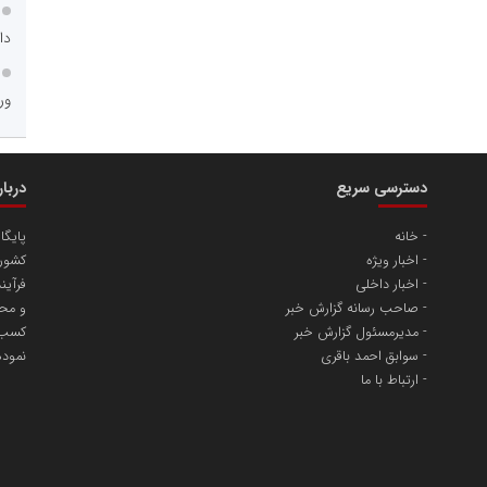
دا
ور
مسعودصادقی
دسترسی سریع
دربا
عت،معدن و تجارت
خانه
پایگا
اخبار ویژه
کشور 
اخبار داخلی
فرآین
صاحب رسانه گزارش خبر
و محت
مدیرمسئول گزارش خبر
کسب و
سوابق احمد باقری
نمود
ارتباط با ما
محمدعلی کرمعلی
 غدیر ایرانیان
فنجی تولیدکنندگان