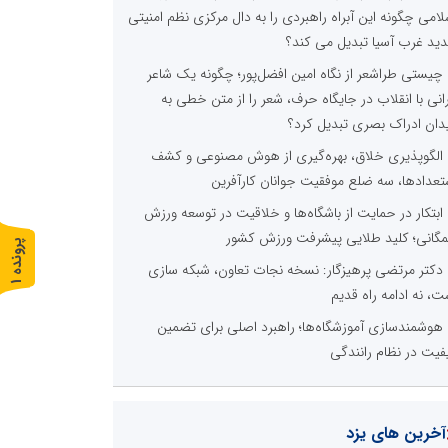
لامی چگونه این آبراه راهبردی را به دال مرکزی نظم امنیتی
ید غرب آسیا تبدیل می کند؟
چیستی طراشعر از نگاه امین افضل‌پور؛ چگونه یک شاعر
رانی با انقلاب در جایگاه حرف، شعر را از متن خطی به
دان ادراک بصری تبدیل کرد؟
الگوپذیری خلاق، بهره‌گیری از هوش مصنوعی و کشف
تعدادها، سه ضلع موفقیت جوانان کارآفرین
ابتکار در حمایت از باشگاه‌ها و خلاقیت در توسعه ورزش
گانی؛ کلید طلایی پیشرفت ورزش کشور
پ
1
دکتر مرتضی پرهیزگار: نسخه نجات تعاون، شبکه سازی
ر
و
ن
د
ه
ت، نه ادامه راه قدیم
هوشمندسازی آموزشگاه‌ها؛ راهبرد اصلی برای تضمین
فیت در نظام رانندگی
آخرین های یزد