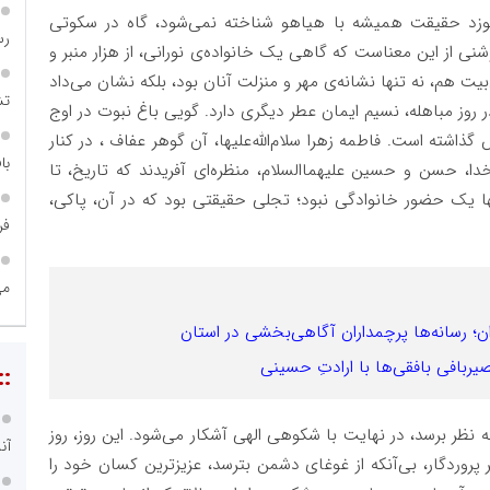
موزد حقیقت همیشه با هیاهو شناخته نمی‌شود، گاه در سکوتی
رس
نی از این معناست که گاهی یک خانواده‌ی نورانی، از هزار منبر و
یت هم، نه تنها نشانه‌ی مهر و منزلت آنان بود، بلکه نشان می‌داد
تش
 روز مباهله، نسیم ایمان عطر دیگری دارد. گویی باغ نبوت در اوج
شته است. فاطمه زهرا سلام‌الله‌علیها، آن گوهر عفاف ، در کنار
با
 خدا، حسن و حسین علیهماالسلام، منظره‌ای آفریدند که تاریخ، تا
ها یک حضور خانوادگی نبود؛ تجلی حقیقتی بود که در آن، پاکی،
فر
می
ران؛ رسانه‌ها پرچمداران آگاهی‌بخشی در استان
حصیربافی بافقی‌ها با ارادتِ حسینی
::
به نظر برسد، در نهایت با شکوهی الهی آشکار می‌شود. این روز، روز
آن
 پروردگار، بی‌آنکه از غوغای دشمن بترسد، عزیزترین کسان خود را