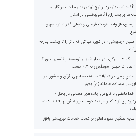
تأکید استاندار یزد بر ارج نهادن به رسالت خبرنگاران؛
انه‌ها پرچمداران آگاهی‌بخشی در استان
اربعین؛ بازتولید هویت فراملی و تجلی قدرت نرم جهان
یع
طنین «چاووشی» در کویر؛ میراثی که زائر را تا بهشت بدرقه
‌کند
سنگ‌آهن مرکزی در مدار شتابان توسعه؛ از تضمین خوراک
وری به ۶.۲ همت
طنینِ وحی در «دارالشجاعه»؛ حماسهی قرآن و عاشورا در
یهسارِ امامزاده عبدالله (ع) بافق
خداحافظی با کابوس جاده‌های معدنی در بافق /
بهره‌برداری از ۶ کیلومتر باند دوم محور «بافق-بهاباد» تا هفته
لت
سایه سنگین کمبود اعتبار بر قامت خدمات بهزیستی بافق