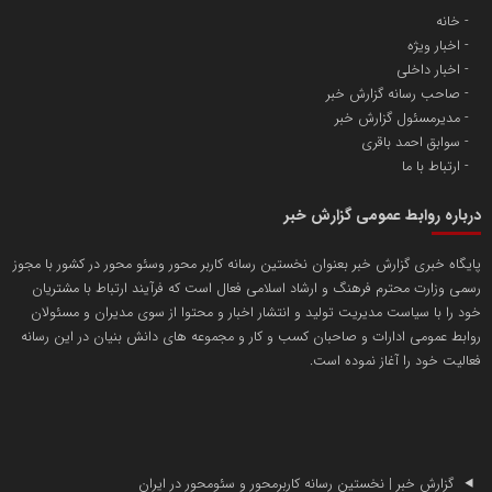
خانه
اخبار ویژه
آهن و فولاد غدیر ایرانیان
اخبار داخلی
تامین آهن اسفنجی تولیدکنندگان فولاد در کشور
صاحب رسانه گزارش خبر
مدیرمسئول گزارش خبر
سوابق احمد باقری
پایگاه اطلاع رسانی اعتلای نهادهای مردمی
ارتباط با ما
مسعودصادقی
درباره روابط عمومی گزارش خبر
پایگاه خبری گزارش خبر بعنوان نخستین رسانه کاربر محور وسئو محور در کشور با مجوز
رسمی وزارت محترم فرهنگ و ارشاد اسلامی فعال است که فرآیند ارتباط با مشتریان
خود را با سیاست مدیریت تولید و انتشار اخبار و محتوا از سوی مدیران و مسئولان
روابط عمومی ادارات و صاحبان کسب و کار و مجموعه های دانش بنیان در این رسانه
فعالیت خود را آغاز نموده است.
تریبون
انتشار گسترده محتوا در رسانه گزارش خبر
پایگاه اطلاع رسانی دریا و نفت
محمدعلی کرمعلی
گزارش خبر | نخستین رسانه کاربرمحور و سئومحور در ایران