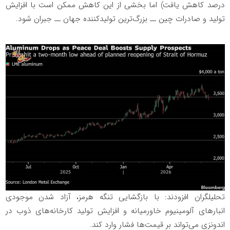
درصد کاهش یافت) اما بخشی از این کاهش ممکن است با افزایش
تولید و صادرات چین ــ بزرگ‌ترین تولیدکننده جهان ــ جبران شود.
تحلیلگران افزودند: با بازگشایی تنگه هرمز، آزاد شدن موجودی
انبارهای آلومینیوم خاورمیانه و افزایش تولید کارخانه‌های ذوب در
اندونزی می‌تواند بر قیمت‌ها فشار وارد کند.