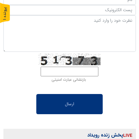
پ
1
ر
و
ن
د
ه
بازنشانی عبارت امنیتی
پخش زنده رویداد