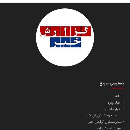
سازمان صنعت،معدن و تجارت
دانشگاه سئوی ایران
مریم حاج نوروز نظری
دسترسی سریع
خانه
اخبار ویژه
آهن و فولاد غدیر ایرانیان
اخبار داخلی
تامین آهن اسفنجی تولیدکنندگان فولاد در کشور
صاحب رسانه گزارش خبر
مدیرمسئول گزارش خبر
سوابق احمد باقری