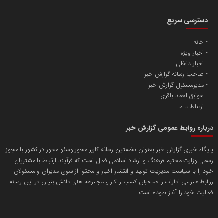
دسترسی سریع
خانه
اخبار ویژه
آهن و فولاد غدیر ایرانیان
اخبار داخلی
تامین آهن اسفنجی تولیدکنندگان فولاد در کشور
صاحب رسانه گزارش خبر
مدیرمسئول گزارش خبر
سوابق احمد باقری
پایگاه اطلاع رسانی اعتلای نهادهای مردمی
ارتباط با ما
مسعودصادقی
درباره روابط عمومی گزارش خبر
پایگاه خبری گزارش خبر بعنوان نخستین رسانه کاربر محور وسئو محور در کشور با مجوز
رسمی وزارت محترم فرهنگ و ارشاد اسلامی فعال است که فرآیند ارتباط با مشتریان
خود را با سیاست مدیریت تولید و انتشار اخبار و محتوا از سوی مدیران و مسئولان
روابط عمومی ادارات و صاحبان کسب و کار و مجموعه های دانش بنیان در این رسانه
فعالیت خود را آغاز نموده است.
تریبون
انتشار گسترده محتوا در رسانه گزارش خبر