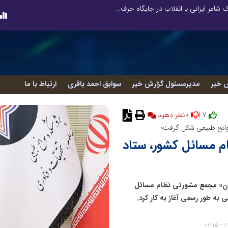
چیستی طراشعر از نگاه امین افضل‌پور؛ چگونه یک شاعر ایرانی با انقلاب در جایگاه حرف، شعر را از متن خطی به میدان ادراک بصری تبدیل کرد؟
 خبر
مدیرمسئول گزارش خبر
سوابق احمد باقری
ارتباط با ما
0
7 |
انح طبیعی شکل گرفت؛
 مسائل کشور، ستاد
ران» مجمع مشورتی نظام مسائل