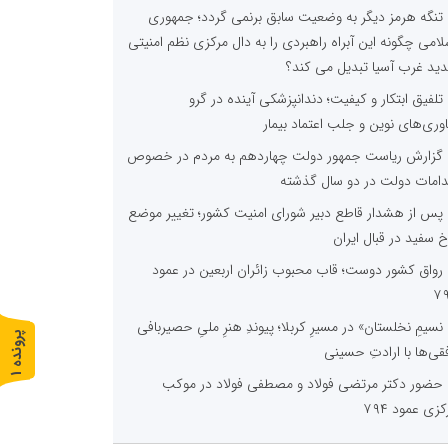
تنگه هرمز دیگر به وضعیت سابق برنمی گردد؛ جمهوری
لامی چگونه این آبراه راهبردی را به دال مرکزی نظم امنیتی
ید غرب آسیا تبدیل می کند؟
تلفیق ابتکار و کیفیت؛ دندانپزشکی آینده در گرو
اوری‌های نوین و جلب اعتماد بیمار
گزارش ریاست جمهور دولت چهاردهم به مردم در خصوص
دامات دولت در دو سال گذشته
پس از هشدار قاطع دبیر شورای امنیت کشور؛ تغییر موضع
خ سفید در قبال ایران
رواق کشور دوست؛ قاب محبوب زائران اربعین در عمود
۷
نسیمِ نخلستان» در مسیرِ کربلا؛ پیوندِ هنرِ ملیِ حصیربافی
پ
1
فقی‌ها با ارادتِ حسینی
ر
و
ن
د
ه
حضور دکتر مرتضی فولاد و مصطفی فولاد در موکب
کزی عمود ۷۹۴