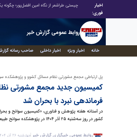
اخبار
تنگه هرمز دیگر به وضعیت سابق برنمی گردد؛ جمهوری اسلامی چگونه این آبراه راهبردی را به دال مرکزی نظم امنیتی جدید غرب آسیا تبدیل می کند؟
فوری:
روابط عمومی گزارش خبر
خانه
اخبار ویژه
اخبار داخلی
صاحب رسانه گزارش
پل ارتباطی مجمع مشورتی نظام مسائل کشوو و پژوهشکده سو
کمیسیون جدید مجمع مشورتی نظام
فرماندهی نبرد با بحران شد
در آستانه هفته پژوهش و فناوری، «کمیسیون سوانح و بح
کشور در روز سه‌شنبه ۲۵ آذر ۱۴۰۴ در پژوهشکده سوانح طبیعی به طور رسمی آغاز به کار کرد.
روابط عمومی خبرگزاری گزارش خبر
چهارشنبه 26 آذر 1404 - 06:15