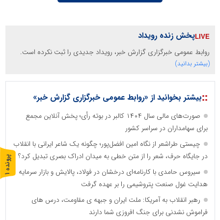
پخش زنده رویداد
روابط عمومی خبرگزاری گزارش خبر، رویداد جدیدی را ثبت نکرده است.
(بیشتر بدانید)
::
بیشتر بخوانید از «روابط عمومی خبرگزاری گزارش خبر»
صورت‌های مالی سال ۱۴۰۴ کالبر در بوته رأی؛ پخش آنلاین مجمع
برای سهامداران در سراسر کشور
چیستی طراشعر از نگاه امین افضل‌پور؛ چگونه یک شاعر ایرانی با انقلاب
در جایگاه حرف، شعر را از متن خطی به میدان ادراک بصری تبدیل کرد؟
پ
1
سیروس حامدی با کارنامه‌ای درخشان در فولاد، پالایش و بازار سرمایه
ر
و
ن
د
ه
هدایت غول صنعت پتروشیمی را بر عهده گرفت
رهبر انقلاب به آمریکا: ملت ایران و جبهه ی مقاومت، درس های
فراموش نشدنی برای جنگ افروزی شما دارند