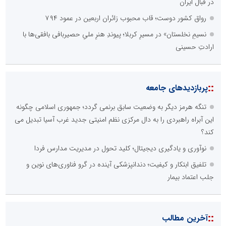
در قبال ایران
رواق کشور دوست؛ قاب محبوب زائران اربعین در عمود ۷۹۴
نسیمِ نخلستان» در مسیرِ کربلا؛ پیوندِ هنرِ ملیِ حصیربافی بافقی‌ها با
ارادتِ حسینی
::
پربازدیدهای جامعه
تنگه هرمز دیگر به وضعیت سابق برنمی گردد؛ جمهوری اسلامی چگونه
این آبراه راهبردی را به دال مرکزی نظم امنیتی جدید غرب آسیا تبدیل می
کند؟
نوآوری و یادگیری دیجیتال؛ کلید تحول در مدیریت مدارس فردا
تلفیق ابتکار و کیفیت؛ دندانپزشکی آینده در گرو فناوری‌های نوین و
جلب اعتماد بیمار
::
آخرین مطالب