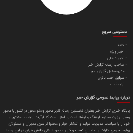
دانشگاه سئوی ایران
مریم حاج نوروز نظری
دسترسی سریع
خانه
اخبار ویژه
آهن و فولاد غدیر ایرانیان
اخبار داخلی
تامین آهن اسفنجی تولیدکنندگان فولاد در کشور
صاحب رسانه گزارش خبر
مدیرمسئول گزارش خبر
سوابق احمد باقری
پایگاه اطلاع رسانی اعتلای نهادهای مردمی
ارتباط با ما
مسعودصادقی
درباره روابط عمومی گزارش خبر
پایگاه خبری گزارش خبر بعنوان نخستین رسانه کاربر محور وسئو محور در کشور با مجوز
رسمی وزارت محترم فرهنگ و ارشاد اسلامی فعال است که فرآیند ارتباط با مشتریان
خود را با سیاست مدیریت تولید و انتشار اخبار و محتوا از سوی مدیران و مسئولان
روابط عمومی ادارات و صاحبان کسب و کار و مجموعه های دانش بنیان در این رسانه