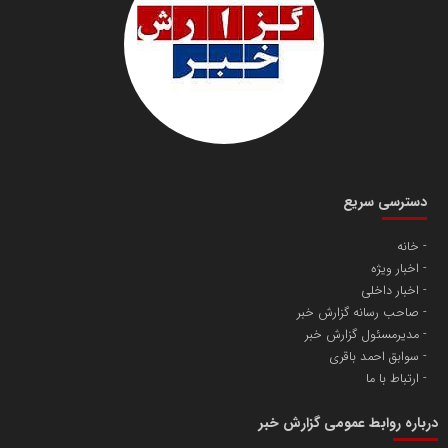
سازمان صنعت،معدن و تجارت
دانشگاه سئوی ایران
مریم حاج نوروز نظری
دسترسی سریع
خانه
اخبار ویژه
آهن و فولاد غدیر ایرانیان
اخبار داخلی
تامین آهن اسفنجی تولیدکنندگان فولاد در کشور
صاحب رسانه گزارش خبر
مدیرمسئول گزارش خبر
سوابق احمد باقری
پایگاه اطلاع رسانی اعتلای نهادهای مردمی
ارتباط با ما
مسعودصادقی
درباره روابط عمومی گزارش خبر