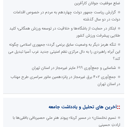
ضلع موفقیت جوانان کارآفرین
گزارش ریاست جمهور دولت چهاردهم به مردم در خصوص اقدامات
دولت در دو سال گذشته
ابتکار در حمایت از باشگاه‌ها و خلاقیت در توسعه ورزش همگانی؛ کلید
طلایی پیشرفت ورزش کشور
تنگه هرمز دیگر به وضعیت سابق برنمی گردد؛ جمهوری اسلامی چگونه
این آبراه راهبردی را به دال مرکزی نظم امنیتی جدید غرب آسیا تبدیل می
کند؟
شناسایی و جمع‌آوری 699 ماینر غیرمجاز در استان تهران
جمع‌آوری ۴۰۲ برق غیرمجاز در پانزدهمین مانور سراسری طرح مهتاب
در استان تهران
::
آخرین های تحلیل و یادداشت جامعه
نسیمِ نخلستان» در مسیرِ کربلا؛ پیوندِ هنرِ ملیِ حصیربافی بافقی‌ها با
ارادتِ حسینی