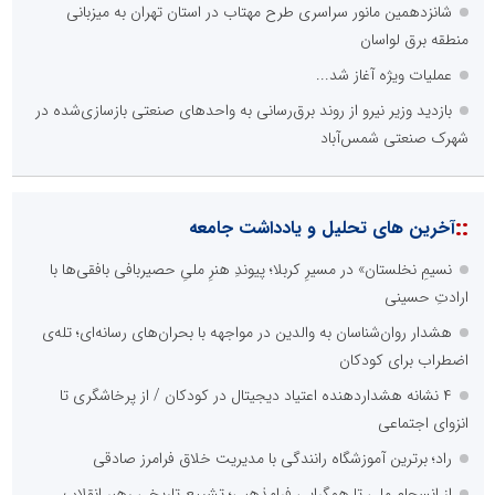
شانزدهمین مانور سراسری طرح مهتاب در استان تهران به میزبانی
منطقه برق لواسان
عملیات ویژه آغاز شد...
بازدید وزیر نیرو از روند برق‌رسانی به واحدهای صنعتی بازسازی‌شده در
شهرک صنعتی شمس‌آباد
::
آخرین های تحلیل و یادداشت جامعه
نسیمِ نخلستان» در مسیرِ کربلا؛ پیوندِ هنرِ ملیِ حصیربافی بافقی‌ها با
ارادتِ حسینی
هشدار روان‌شناسان به والدین در مواجهه با بحران‌های رسانه‌ای؛ تله‌ی
اضطراب برای کودکان
۴ نشانه هشداردهنده اعتیاد دیجیتال در کودکان / از پرخاشگری تا
انزوای اجتماعی
راد؛ برترین آموزشگاه رانندگی با مدیریت خلاق فرامرز صادقی
از انسجام ملی تا همگرایی فرامذهبی؛ تشییع تاریخی رهبر انقلاب