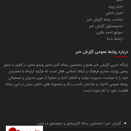
خانه
اخبار ویژه
آهن و فولاد غدیر ایرانیان
اخبار داخلی
تامین آهن اسفنجی تولیدکنندگان فولاد در کشور
صاحب رسانه گزارش خبر
مدیرمسئول گزارش خبر
سوابق احمد باقری
پایگاه اطلاع رسانی اعتلای نهادهای مردمی
ارتباط با ما
مسعودصادقی
درباره روابط عمومی گزارش خبر
پایگاه خبری گزارش خبر بعنوان نخستین رسانه کاربر محور وسئو محور در کشور با مجوز
رسمی وزارت محترم فرهنگ و ارشاد اسلامی فعال است که فرآیند ارتباط با مشتریان
خود را با سیاست مدیریت تولید و انتشار اخبار و محتوا از سوی مدیران و مسئولان
روابط عمومی ادارات و صاحبان کسب و کار و مجموعه های دانش بنیان در این رسانه
فعالیت خود را آغاز نموده است.
تریبون
انتشار گسترده محتوا در رسانه گزارش خبر
پایگاه اطلاع رسانی دریا و نفت
محمدعلی کرمعلی
گزارش خبر | نخستین رسانه کاربرمحور و سئومحور در ایران