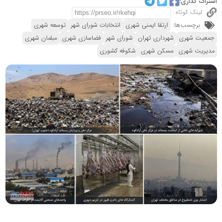
اشتراک گذاری:
لینک کوتاه
برچسب‌ها:
ارتقا ایمنی شهری
انتخابات شورای شهر
توسعه شهری
جمعیت شهری
شهرداری تهران
شورای شهر
فضاسازی شهری
مبلمان شهری
مدیریت شهری
مسکن شهری
شکوفه کشوری