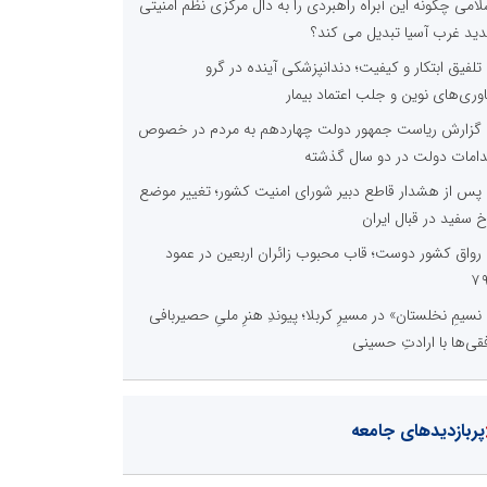
لامی چگونه این آبراه راهبردی را به دال مرکزی نظم امنیتی
ید غرب آسیا تبدیل می کند؟
تلفیق ابتکار و کیفیت؛ دندانپزشکی آینده در گرو
اوری‌های نوین و جلب اعتماد بیمار
گزارش ریاست جمهور دولت چهاردهم به مردم در خصوص
دامات دولت در دو سال گذشته
پس از هشدار قاطع دبیر شورای امنیت کشور؛ تغییر موضع
خ سفید در قبال ایران
رواق کشور دوست؛ قاب محبوب زائران اربعین در عمود
۷
نسیمِ نخلستان» در مسیرِ کربلا؛ پیوندِ هنرِ ملیِ حصیربافی
فقی‌ها با ارادتِ حسینی
پربازدیدهای جامعه