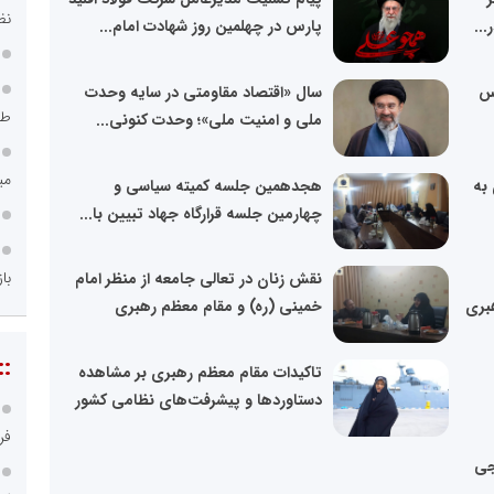
نظ
...
پارس در چهلمین روز شهادت امام...
س
سال «اقتصاد مقاومتی در سایه وحدت
طر
ملی و امنیت ملی»؛ وحدت کنونی...
می
 به
هجدهمین جلسه کمیته سیاسی و
چهارمین جلسه قرارگاه جهاد تبیین با...
با
نقش زنان در تعالی جامعه از منظر امام
بری
خمینی (ره) و مقام معظم رهبری
::
تاکیدات مقام معظم رهبری بر مشاهده
دستاوردها و پیشرفت‌های نظامی کشور
فر
جی