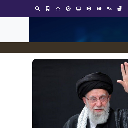
آموزش زبان با نگاه روان‌شناختی؛ ترسیم مسیر آکادمی بین‌المللی ماهنورا، برای یادگیری اثربخش