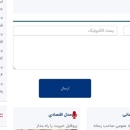
اس
جد
فن
اق
کا
۹۴
با
::
انی
مدل اقتصادی
ابط عمومی صاحب رسانه
پروفایل خبریت را راه بنداز