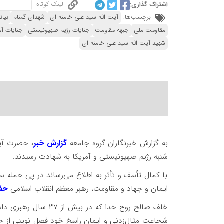
لینک کوتاه
اشتراک گذاری:
برچسب‌ها:
آیت الله سید علی خامنه ای
شهدای گمنام
بیا
مقاومت ملی
جبهه مقاومت
جنایات رژیم صهیونیستی
جنایات آم
شهید آیت الله سید علی خامنه ای
به گزارش خبرنگاران گروه جامعه
گزارش خبر
، حضرت آیت
شنبه رژیم صهیونیستی و آمریکا به شهادت رسیدند.
با کمال تأسف و تأثر به اطلاع می‌رساند در پی حمله 
ایمان و جهاد و مقاومت، رهبر معظم انقلاب اسلامی
حضرت
خلف صالح روح خدا که د
شجاعت مثال‌زدنی و ایمان راسخ خود فصل نوینی از حکم