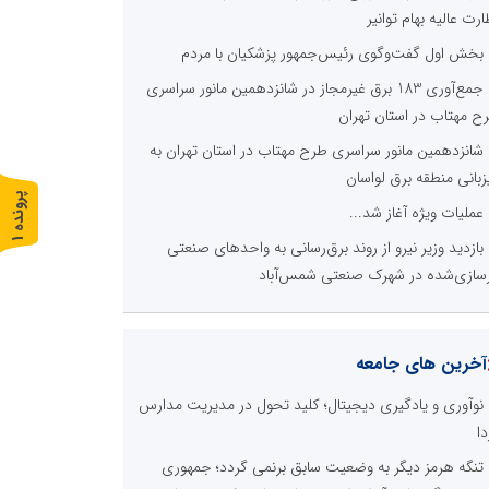
ارت عالیه بهام توانیر
بخش اول گفت‌وگوی رئیس‌جمهور پزشکیان با مردم
جمع‌آوری 183 برق غیرمجاز در شانزدهمین مانور سراسری
ح مهتاب در استان تهران
شانزدهمین مانور سراسری طرح مهتاب در استان تهران به
زبانی منطقه برق لواسان
پ
1
عملیات ویژه آغاز شد...
ر
و
ن
د
ه
بازدید وزیر نیرو از روند برق‌رسانی به واحدهای صنعتی
زسازی‌شده در شهرک صنعتی شمس‌آباد
آخرین های جامعه
نوآوری و یادگیری دیجیتال؛ کلید تحول در مدیریت مدارس
دا
تنگه هرمز دیگر به وضعیت سابق برنمی گردد؛ جمهوری