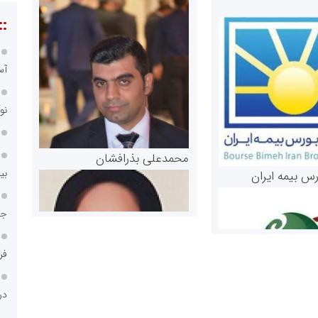
::
آس
نو
محمدعلی بذرافشان
بی
رس بیمه ایران
جا
فر
در