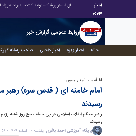
اخبار
ال ایستر پوشاک؛ تولید کننده با برند «نوزاد امروز،
فوری:
روابط عمومی گزارش خبر
خانه
اخبار ویژه
اخبار داخلی
صاحب رسانه گزارش
انا لله و انا الیه راجعون ،
امام خامنه ای ( قدس سره) رهبر م
رسیدند
رهبر معظم انقلاب اسلامی در پی حمله صبح روز شنبه رژیم
رسیدند.
پایگاه آموزشی احمد باقری
یکشنبه 10 اسفند 1404 - 09:59