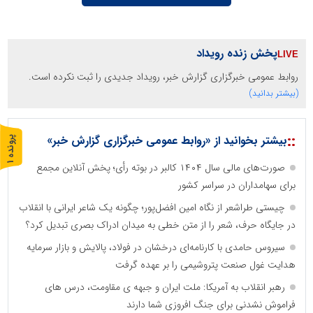
پخش زنده رویداد
روابط عمومی خبرگزاری گزارش خبر، رویداد جدیدی را ثبت نکرده است.
(بیشتر بدانید)
::
بیشتر بخوانید از «روابط عمومی خبرگزاری گزارش خبر»
پ
1
صورت‌های مالی سال ۱۴۰۴ کالبر در بوته رأی؛ پخش آنلاین مجمع
ر
و
ن
د
ه
برای سهامداران در سراسر کشور
چیستی طراشعر از نگاه امین افضل‌پور؛ چگونه یک شاعر ایرانی با انقلاب
در جایگاه حرف، شعر را از متن خطی به میدان ادراک بصری تبدیل کرد؟
سیروس حامدی با کارنامه‌ای درخشان در فولاد، پالایش و بازار سرمایه
هدایت غول صنعت پتروشیمی را بر عهده گرفت
رهبر انقلاب به آمریکا: ملت ایران و جبهه ی مقاومت، درس های
فراموش نشدنی برای جنگ افروزی شما دارند