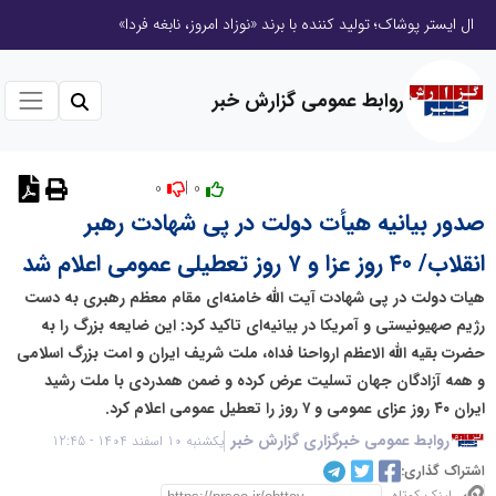
ال ایستر پوشاک؛ تولید کننده با برند «نوزاد امروز، نابغه فردا»
روابط عمومی گزارش خبر
0
0 |
نظر دهید
صدور بیانیه هیأت دولت در پی شهادت رهبر
انقلاب/ ۴۰ روز عزا و ۷ روز تعطیلی عمومی اعلام شد
هیات دولت در پی شهادت آیت الله خامنه‌ای مقام معظم رهبری به دست
رژیم صهیونیستی و آمریکا در بیانیه‌ای تاکید کرد: این ضایعه بزرگ را به
حضرت بقیه الله الاعظم ارواحنا فداه، ملت شریف ایران و امت بزرگ اسلامی
و همه آزادگان جهان تسلیت عرض کرده و ضمن همدردی با ملت رشید
ایران ۴۰ روز عزای عمومی و ۷ روز را تعطیل عمومی اعلام کرد.
روابط عمومی خبرگزاری گزارش خبر
یکشنبه 10 اسفند 1404 - 12:45
اشتراک گذاری: