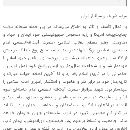
مردم شریف و سرافراز ایران!
با کمال تأسف و تأثر به اطلاع می‌رساند در پی حمله سبعانه دولت
جنایت‌پیشه امریکا و رژیم منحوس صهیونیستی اسوه ایمان و جهاد و
مقاومت، رهبر معظم انقلاب اسلامی حضرت آیت‌الله‌العظمی امام
خامنه‌ای به فیض بزرگ شهادت رسید. خلف صالح روح خدا که در بیش
از ۳۷ سال رهبری داهیانه پیشتازی و پرچمداری واقعی جبهه اسلام را
عهده‌دار شد و با شجاعت مثال‌زدنی و ایمان راسخ خود فصل نوینی از
حکمرانی را در تاریخ اسلام رقم زد و تا آخرین لحظه حیات مبارک و
تاریخ‌ساز خود در برابر کفر و طاغوت و استکبار راهبری امت اسلامی را
عهده‌دار بود. شهید سرافراز حضرت آیت‌الله العظمی امام خامنه‌ای اسوه
ایثار و مقاومت در عصر حاضر، «امام وعده‌های صادق، امام امید و
اقتدار» در اذهان آزادگان، مستضعفان و مجاهدان جهان بود و تا ابد
در کنار نام «خمینی کبیر» در قلوب ملت‌های جهان جاودان خواهد
ماند. جامعیت و تسلط بر علوم روز، خردمندی، دوراندیشی، ایمان ناب،
اخلاص در عمل، اراده پولادین، باور ژرف به گفته و عمل و هدف خود،