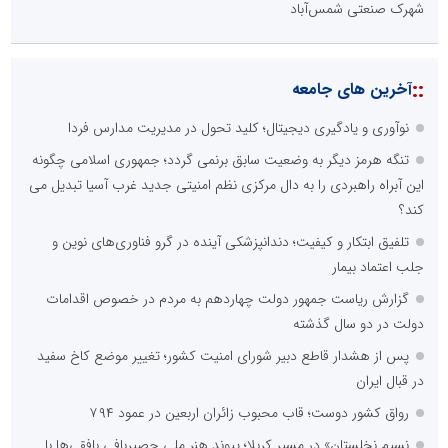
شهرک صنعتی شمس‌آباد
::
آخرین های جامعه
نوآوری و یادگیری دیجیتال؛ کلید تحول در مدیریت مدارس فردا
تنگه هرمز دیگر به وضعیت سابق برنمی گردد؛ جمهوری اسلامی چگونه
این آبراه راهبردی را به دال مرکزی نظم امنیتی جدید غرب آسیا تبدیل می
کند؟
تلفیق ابتکار و کیفیت؛ دندانپزشکی آینده در گرو فناوری‌های نوین و
جلب اعتماد بیمار
گزارش ریاست جمهور دولت چهاردهم به مردم در خصوص اقدامات
دولت در دو سال گذشته
پس از هشدار قاطع دبیر شورای امنیت کشور؛ تغییر موضع کاخ سفید
در قبال ایران
رواق کشور دوست؛ قاب محبوب زائران اربعین در عمود ۷۹۴
نسیمِ نخلستان» در مسیرِ کربلا؛ پیوندِ هنرِ ملیِ حصیربافی بافقی‌ها با