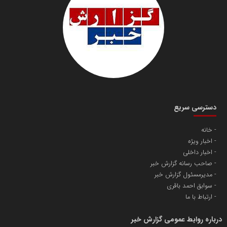
سازمان صنعت،معدن و تجارت
دانشگاه سئوی ایران
مریم حاج نوروز نظری
دسترسی سریع
خانه
اخبار ویژه
آهن و فولاد غدیر ایرانیان
اخبار داخلی
تامین آهن اسفنجی تولیدکنندگان فولاد در کشور
صاحب رسانه گزارش خبر
مدیرمسئول گزارش خبر
سوابق احمد باقری
پایگاه اطلاع رسانی اعتلای نهادهای مردمی
ارتباط با ما
مسعودصادقی
درباره روابط عمومی گزارش خبر