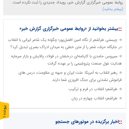
روابط عمومی خبرگزاری گزارش خبر، رویداد جدیدی را ثبت نکرده است.
(بیشتر بدانید)
::
بیشتر بخوانید از «روابط عمومی خبرگزاری گزارش خبر»
چیستی طراشعر از نگاه امین افضل‌پور؛ چگونه یک شاعر ایرانی با انقلاب
در جایگاه حرف، شعر را از متن خطی به میدان ادراک بصری تبدیل کرد؟
سیروس حامدی با کارنامه‌ای درخشان در فولاد، پالایش و بازار سرمایه
هدایت غول صنعت پتروشیمی را بر عهده گرفت
رهبر انقلاب به آمریکا: ملت ایران و جبهه ی مقاومت، درس های
فراموش نشدنی برای جنگ افروزی شما دارند
طراشعر؛ انقلاب در فرم و ترکیب
طراشعر؛ انقلاب چهارم در زبان
پ
1
ر
و
ن
د
ه
::
اخبار برگزیده در موتورهای جستجو