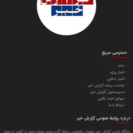
دانشگاه سئوی ایران
مریم حاج نوروز نظری
دسترسی سریع
خانه
اخبار ویژه
آهن و فولاد غدیر ایرانیان
اخبار داخلی
تامین آهن اسفنجی تولیدکنندگان فولاد در کشور
صاحب رسانه گزارش خبر
مدیرمسئول گزارش خبر
سوابق احمد باقری
پایگاه اطلاع رسانی اعتلای نهادهای مردمی
ارتباط با ما
مسعودصادقی
درباره روابط عمومی گزارش خبر
پایگاه خبری گزارش خبر بعنوان نخستین رسانه کاربر محور وسئو محور در کشور با مجوز