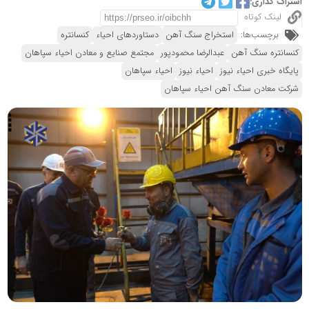
اشتراک گذاری:
لینک کوتاه
برچسب‌ها:
استخراج سنگ آهن
دستاوردهای احیاء
کنسانتره
کنسانتره سنگ آهن
عبدالرضا محمودپور
مجتمع صنایع و معادن احیاء سپاهان
پایگاه خبری احیاء نیوز
احیاء نیوز
احیاء سپاهان
شرکت معادن سنگ آهن احیاء سپاهان