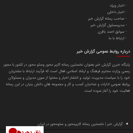
اخبار ویژه
آهن و فولاد غدیر ایرانیان
اخبار داخلی
تامین آهن اسفنجی تولیدکنندگان فولاد در کشور
صاحب رسانه گزارش خبر
مدیرمسئول گزارش خبر
سوابق احمد باقری
پایگاه اطلاع رسانی اعتلای نهادهای مردمی
ارتباط با ما
مسعودصادقی
درباره روابط عمومی گزارش خبر
پایگاه خبری گزارش خبر بعنوان نخستین رسانه کاربر محور وسئو محور در کشور با مجوز
رسمی وزارت محترم فرهنگ و ارشاد اسلامی فعال است که فرآیند ارتباط با مشتریان
خود را با سیاست مدیریت تولید و انتشار اخبار و محتوا از سوی مدیران و مسئولان
روابط عمومی ادارات و صاحبان کسب و کار و مجموعه های دانش بنیان در این رسانه
فعالیت خود را آغاز نموده است.
تریبون
انتشار گسترده محتوا در رسانه گزارش خبر
پایگاه اطلاع رسانی دریا و نفت
محمدعلی کرمعلی
گزارش خبر | نخستین رسانه کاربرمحور و سئومحور در ایران
نظر دهید