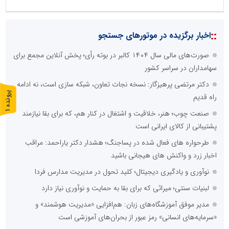
::
اخبار برگزیده در موتورهای جستجو
صورت‌های مالی سال ۱۴۰۴ کالبر در بوته رأی؛ پخش آنلاین مجمع برای
سهامداران در سراسر کشور
دکتر مرتضی پرهیزگار: نسخه نجات تعاون، شبکه سازی است، نه ادامه
پ
1
راه قدیم
صنعت چوب؛ هنر، خلاقیت و اشتغال در کنار هم، که برای بقا نیازمند
ر
و
ن
د
ه
پشتیبانی از کالای ایرانی است
طرحواره های فعال شده در پساجنگ؛ هشدار دکتر یاراحمد: مراقب
اخبار زرد و واکنش های هیجانی باشید
نوآوری و یادگیری دیجیتال؛ کلید تحول در مدیریت مدارس فردا
لبنیات سنتی؛ میراثی که برای بقا به حمایت و نوآوری نیاز دارد
مدیر موفق آموزشگاه‌های زبان: هم‌افزایی «مدیریت هوشمند» و
«سرمایه‌های انسانی» رمز عبور از بحران‌های آموزشی است