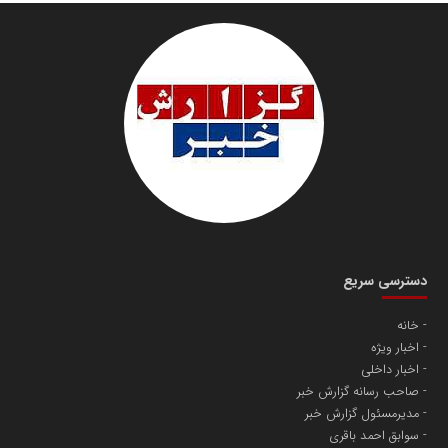
سازمان صنعت،معدن و تجارت
دانشگاه سئوی ایران
مریم حاج نوروز نظری
دسترسی سریع
خانه
اخبار ویژه
آهن و فولاد غدیر ایرانیان
اخبار داخلی
تامین آهن اسفنجی تولیدکنندگان فولاد در کشور
صاحب رسانه گزارش خبر
مدیرمسئول گزارش خبر
سوابق احمد باقری