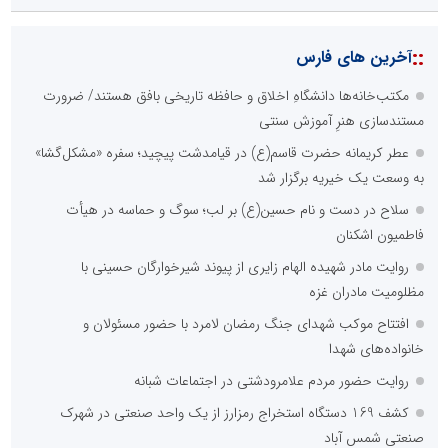
::
آخرین های فارس
مکتب‌خانه‌ها دانشگاهِ اخلاق و حافظه تاریخی بافق هستند/ ضرورت
مستندسازی هنرِ آموزش سنتی
عطر کریمانه حضرت قاسم(ع) در قیامدشت پیچید؛ سفره «مشکل‌گشا»
به وسعت یک خیریه برگزار شد
سلاح در دست و نام حسین(ع) بر لب؛ سوگ و حماسه در هیأت
فاطمیون اشکنان
روایت مادر شهیده الهام زایری از پیوند شیرخوارگان حسینی با
مظلومیت مادران غزه
افتتاح موکب شهدای جنگ رمضان لامرد با حضور مسئولان و
خانواده‌های شهدا
روایت حضور مردم علامرودشتی در اجتماعات شبانه
کشف 169 دستگاه استخراج رمزارز از یک واحد صنعتی در شهرک
صنعتی شمس آباد