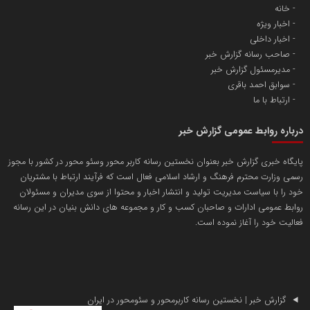
خانه
اخبار ویژه
آهن و فولاد غدیر ایرانیان
اخبار داخلی
تامین آهن اسفنجی تولیدکنندگان فولاد در کشور
صاحب رسانه گزارش خبر
مدیرمسئول گزارش خبر
سوابق احمد باقری
پایگاه اطلاع رسانی اعتلای نهادهای مردمی
ارتباط با ما
مسعودصادقی
درباره روابط عمومی گزارش خبر
پایگاه خبری گزارش خبر بعنوان نخستین رسانه کاربر محور وسئو محور در کشور با مجوز
رسمی وزارت محترم فرهنگ و ارشاد اسلامی فعال است که فرآیند ارتباط با مشتریان
خود را با سیاست مدیریت تولید و انتشار اخبار و محتوا از سوی مدیران و مسئولان
روابط عمومی ادارات و صاحبان کسب و کار و مجموعه های دانش بنیان در این رسانه
فعالیت خود را آغاز نموده است.
تریبون
انتشار گسترده محتوا در رسانه گزارش خبر
پایگاه اطلاع رسانی دریا و نفت
محمدعلی کرمعلی
گزارش خبر | نخستین رسانه کاربرمحور و سئومحور در ایران