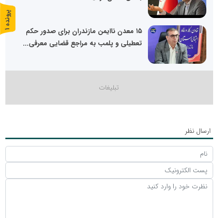
پ
1
۱۵ معدن ناایمن مازندران برای صدور حکم
ر
و
ن
د
ه
تعطیلی و پلمب به مراجع قضایی معرفی...
ارسال نظر