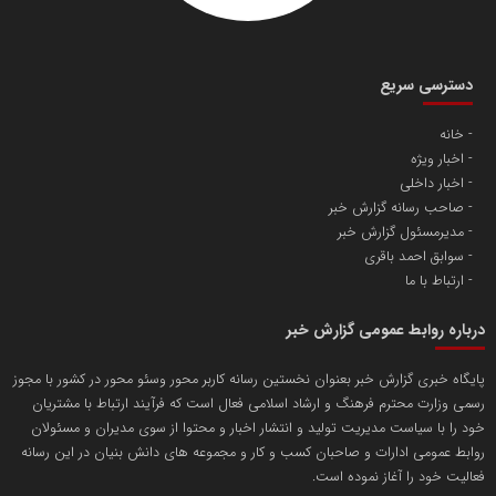
دسترسی سریع
خانه
اخبار ویژه
آهن و فولاد غدیر ایرانیان
اخبار داخلی
تامین آهن اسفنجی تولیدکنندگان فولاد در کشور
صاحب رسانه گزارش خبر
مدیرمسئول گزارش خبر
سوابق احمد باقری
پایگاه اطلاع رسانی اعتلای نهادهای مردمی
ارتباط با ما
مسعودصادقی
درباره روابط عمومی گزارش خبر
پایگاه خبری گزارش خبر بعنوان نخستین رسانه کاربر محور وسئو محور در کشور با مجوز
رسمی وزارت محترم فرهنگ و ارشاد اسلامی فعال است که فرآیند ارتباط با مشتریان
خود را با سیاست مدیریت تولید و انتشار اخبار و محتوا از سوی مدیران و مسئولان
روابط عمومی ادارات و صاحبان کسب و کار و مجموعه های دانش بنیان در این رسانه
فعالیت خود را آغاز نموده است.
تریبون