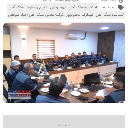
لینک کوتاه
برچسب‌ها:
استخراج سنگ آهن
بهره برداری
تکریم و معارفه
سنگ آهن
کنسانتره سنگ آهن
عبدالرضا محمودپور
شرکت معادن سنگ آهن احیاء سپاهان